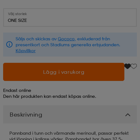
läder
lbehör
r
lbehör
kläder
Välj storlek
ONE SIZE
asögon
äder
r
Säljs och skickas av
Gococo
, exkluderad från
presentkort och Stadiums generella erbjudanden.
Köpvillkor
r
s
Lägg i varukorg
äder
ård
äder
Endast online
Den här produkten kan endast köpas online.
s
s
Beskrivning
ård
ård
Pannband i tunn och värmande merinoull, passar perfekt
vid löpning i kallare väder. Pannbandet har även 37,5-