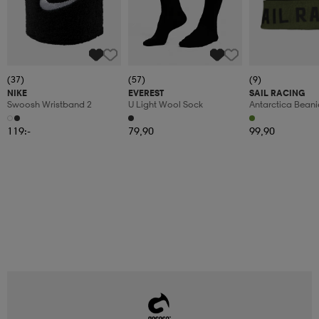
(37)
(57)
(9)
NIKE
EVEREST
SAIL RACING
Swoosh Wristband 2
U Light Wool Sock
Antarctica Beani
119:-
79,90
99,90