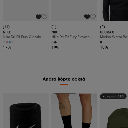
(11)
(1)
(2)
NIKE
NIKE
ULLMAX
Nike Dri-Fit Fury Classic
Nike Dri-Fit Fury Elevate
Merino Warm Ba
Headband
Headband
+1
179:-
199:-
199:-
Andra köpte också
Kampanj -25%
Kampanj -25%