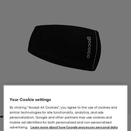
-BH
ngsskor
öjor & skjortor
ngsskor
ingsskor
ar
ingsskor
n
ingsskor
ts & toppar
or
n
kor
kor
öjor & skjortor
usskor
öjor & skjortor
skor
r
skor
n
tskor
 & klänningar
or
r & pannband
or
 & klänningar
-/Tennisskor
Your Cookie settings
1
/
2
By clicking “Accept All Cookies”, you agree to the use of cookies and
similar technologies for site functionality, analytics, and ads
personalization. Google and other partners may use cookies and
r
andy-/Handbollsskor
kar & vantar
andy-/Handbollsskor
ller
ler
mobile ad identifiers for both personalized and non‑personalized
advertising.
Learn more about how Google processes personal data