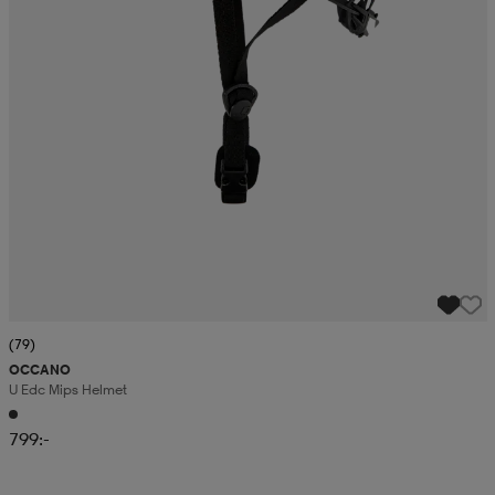
(79)
OCCANO
U Edc Mips Helmet
799:-