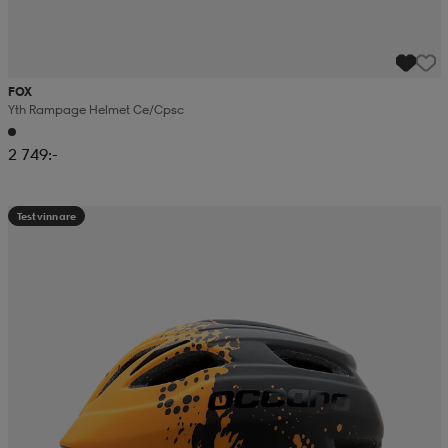
FOX
Yth Rampage Helmet Ce/cpsc
2 749:-
Testvinnare