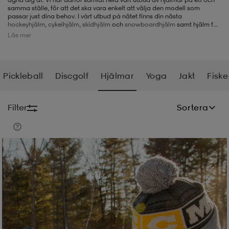
samma ställe, för att det ska vara enkelt att välja den modell som
passar just dina behov. I vårt utbud på nätet finns din nästa
-BH
ngsskor
öjor & skjortor
ngsskor
ingsskor
hockeyhjälm
,
cykelhjälm
,
skidhjälm
och
snowboardhjälm
samt hjälm för
skateboard
och
inlines
.
Läs mer
ar
ingsskor
n
ingsskor
ts & toppar
or
Pickleball
Discgolf
Hjälmar
Yoga
Jakt
Fiske
n
kor
kor
öjor & skjortor
usskor
Filter
Sortera
öjor & skjortor
skor
r
skor
n
tskor
 & klänningar
or
r & pannband
or
 & klänningar
-/Tennisskor
r
andy-/Handbollsskor
kar & vantar
andy-/Handbollsskor
ller
ler