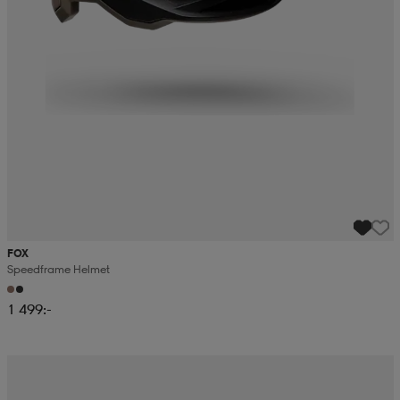
FOX
Speedframe Helmet
1 499:-