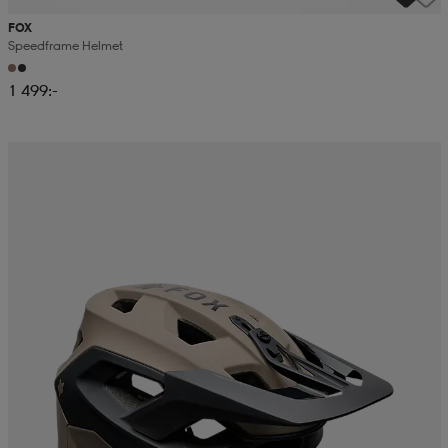
FOX
Speedframe Helmet
1 499:-