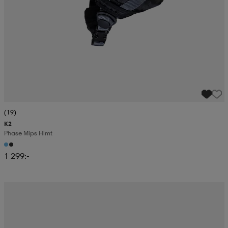
(19)
K2
Phase Mips Hlmt
1 299:-