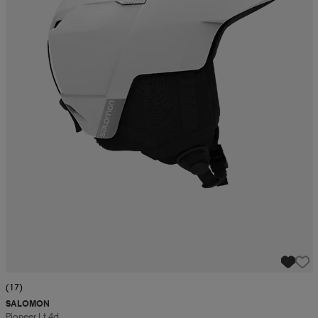
(17)
SALOMON
Pioneer Lt 4d