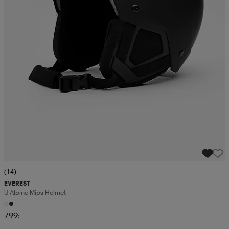
(14)
EVEREST
U Alpine Mips Helmet
799:-