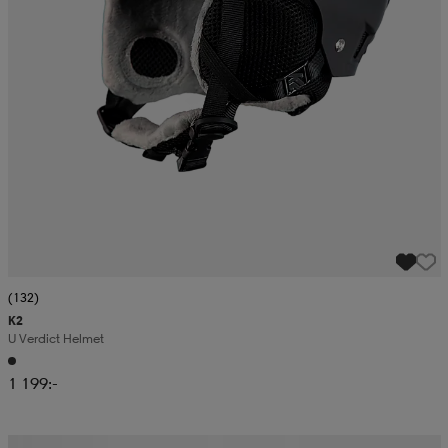
(132)
K2
U Verdict Helmet
1 199:-