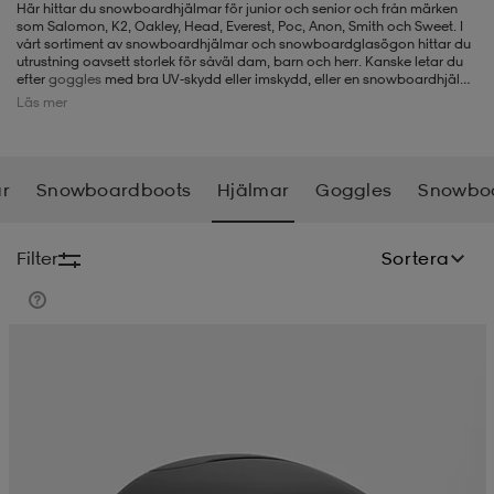
Här hittar du snowboardhjälmar för junior och senior och från märken
som Salomon, K2, Oakley, Head, Everest, Poc, Anon, Smith och Sweet. I
-BH
ngsskor
öjor & skjortor
ngsskor
ingsskor
vårt sortiment av snowboardhjälmar och snowboardglasögon hittar du
utrustning oavsett storlek för såväl dam, barn och herr. Kanske letar du
efter
goggles
med bra UV-skydd eller imskydd, eller en snowboardhjälm
med öronskydd? Är du ute efter en viss färg på din snowboardhjälm så
Läs mer
kan du välja mellan till exempel en vit, svart, blå, rosa eller grön hjälm för
ar
ingsskor
n
ingsskor
ts & toppar
or
att matcha din outfit, och även våra slalomglasögon finns i många olika
färger såsom orange, blå, vita och svarta. Varje år uppdateras
sortimentet med nya modeller av snygga snowboardhjälmar, så du kan
alltid hitta det senaste från de största märkena.
r
Snowboardboots
Hjälmar
Goggles
Snowboa
n
kor
kor
öjor & skjortor
usskor
Filter
Sortera
öjor & skjortor
skor
r
skor
n
tskor
 & klänningar
or
r & pannband
or
 & klänningar
-/Tennisskor
r
andy-/Handbollsskor
kar & vantar
andy-/Handbollsskor
ller
ler