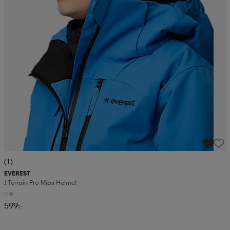
(1)
EVEREST
J Terrain Pro Mips Helmet
599:-