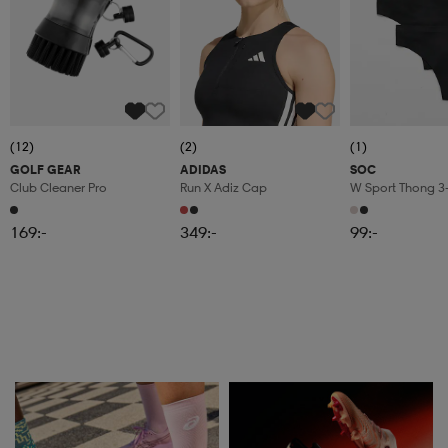
(12)
(2)
(1)
GOLF GEAR
ADIDAS
SOC
Club Cleaner Pro
Run X Adiz Cap
W Sport Thong 3
169:-
349:-
99:-