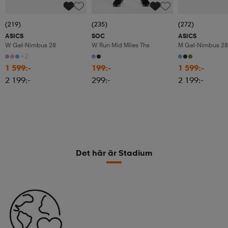
(219)
(235)
(272)
ASICS
SOC
ASICS
W Gel-Nimbus 28
W Run Mid Miles Ths
M Gel-Nimbus 28
+2
1 599:-
199:-
1 599:-
2 199:-
299:-
2 199:-
Det här är Stadium