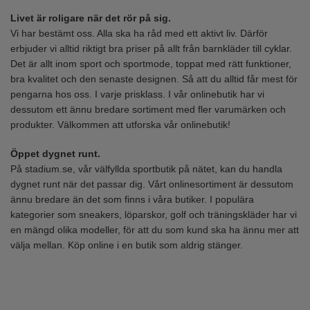
Livet är roligare när det rör på sig.
Vi har bestämt oss. Alla ska ha råd med ett aktivt liv. Därför
erbjuder vi alltid riktigt bra priser på allt från
barnkläder
till
cyklar
.
Det är allt inom sport och sportmode, toppat med rätt funktioner,
bra kvalitet och den senaste designen. Så att du alltid får mest för
pengarna hos oss. I varje prisklass. I vår onlinebutik har vi
dessutom ett ännu bredare sortiment med fler varumärken och
produkter. Välkommen att utforska vår onlinebutik!
Öppet dygnet runt.
På stadium.se, vår välfyllda sportbutik på nätet, kan du handla
dygnet runt när det passar dig. Vårt onlinesortiment är dessutom
ännu bredare än det som finns i våra butiker. I populära
kategorier som
sneakers
,
löparskor
,
golf
och
träningskläder
har vi
en mängd olika modeller, för att du som kund ska ha ännu mer att
välja mellan. Köp online i en butik som aldrig stänger.