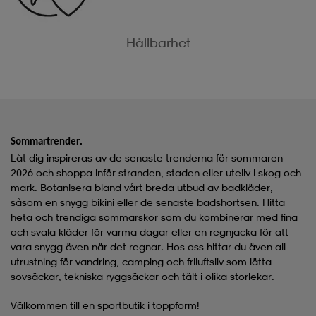
Hållbarhet
.
Sommartrender
Låt dig inspireras av de senaste trenderna för sommaren
2026 och shoppa inför stranden, staden eller uteliv i skog och
mark. Botanisera bland vårt breda utbud av
badkläder
,
såsom en snygg
bikini
eller de senaste
badshortsen
. Hitta
heta och trendiga
sommarskor
som du kombinerar med fina
och svala kläder för varma dagar eller en
regnjacka
för att
vara snygg även när det regnar. Hos oss hittar du även all
utrustning för vandring, camping och friluftsliv som lätta
sovsäckar
, tekniska
ryggsäckar
och
tält
i olika storlekar.
Välkommen till en sportbutik i toppform!