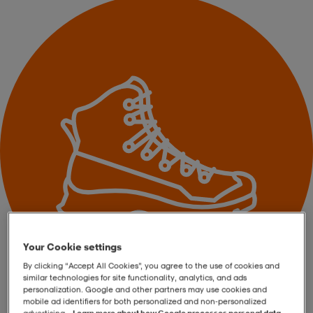
r & pannband
tskor
läder
tskor
r
ngsskor
kar & vantar
skor
ukar
skor
kar & vantar
kor
ukar
sskor
ställ
sskor
ukar
lbehör
ställ
stövlar
por
stövlar
ställ
er
por
ler
kläder
ler
läder
Your Cookie settings
By clicking “Accept All Cookies”, you agree to the use of cookies and
similar technologies for site functionality, analytics, and ads
personalization. Google and other partners may use cookies and
kläder
ngskor
asögon
ngskor
por
mobile ad identifiers for both personalized and non‑personalized