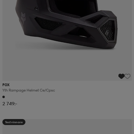
FOX
Yth Rampage Helmet Ce/cpsc
2 749:-
Testvinnare