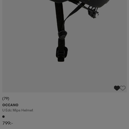
(79)
OCCANO
U Edc Mips Helmet
799:-