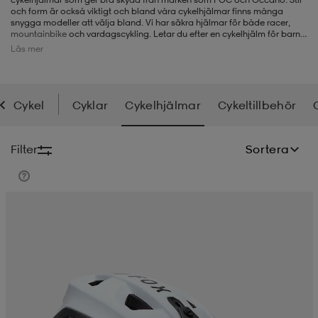
och form är också viktigt och bland våra cykelhjälmar finns många
snygga modeller att välja bland. Vi har säkra hjälmar för både racer,
-BH
ngsskor
öjor & skjortor
ngsskor
ingsskor
mountainbike
och vardagscykling. Letar du efter en cykelhjälm för barn
med grönt spänne – säkerhetsspänne - eller en cykelhjälm med MIPS? Då
Läs mer
hittar du många bra modeller i vårt breda utbud av bekväma, justerbara
och välventilerade cykelhjälmar.
Läs mer om hur du väljer rätt cykelhjälm
ar
ingsskor
n
ingsskor
ts & toppar
or
Till Hjälmguiden
i vår hjälmguide
Cykel
Cyklar
Cykelhjälmar
Cykeltillbehör
n
kor
kor
öjor & skjortor
usskor
Filter
Sortera
öjor & skjortor
skor
r
skor
n
tskor
 & klänningar
or
r & pannband
or
 & klänningar
-/Tennisskor
r
andy-/Handbollsskor
kar & vantar
andy-/Handbollsskor
ller
ler