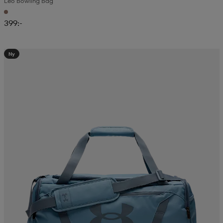
Leo Bowling Bag
399:-
Ny