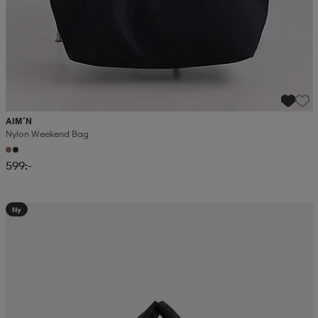
AIM´N
Nylon Weekend Bag
599:-
Ny