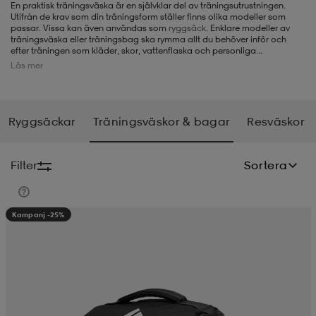
En praktisk träningsväska är en självklar del av träningsutrustningen.
Utifrån de krav som din träningsform ställer finns olika modeller som
-BH
ngsskor
öjor & skjortor
ngsskor
ingsskor
passar. Vissa kan även användas som
ryggsäck
. Enklare modeller av
träningsväska eller träningsbag ska rymma allt du behöver inför och
efter träningen som kläder, skor, vattenflaska och personliga
tillhörigheter. I de mer avancerade finns smarta fack för att du ska kunna
Läs mer
organisera allt du behöver på ett bra sätt - bra för träning som kräver
ar
ingsskor
n
ingsskor
ts & toppar
or
mer utrustning. Vårt sortiment erbjuder olika typer, så att du kan hitta en
träningsväska som motsvarar dina behov.
Ryggsäckar
Träningsväskor & bagar
Resväskor
n
kor
kor
öjor & skjortor
usskor
Filter
Sortera
öjor & skjortor
skor
r
skor
n
tskor
Kampanj -25%
 & klänningar
or
r & pannband
or
 & klänningar
-/Tennisskor
r
andy-/Handbollsskor
kar & vantar
andy-/Handbollsskor
ller
ler