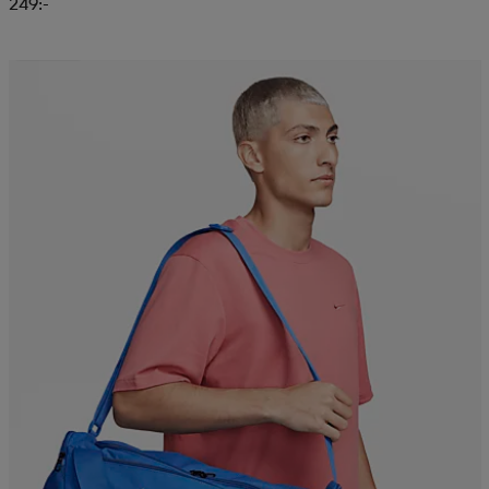
249:-
Superdeal