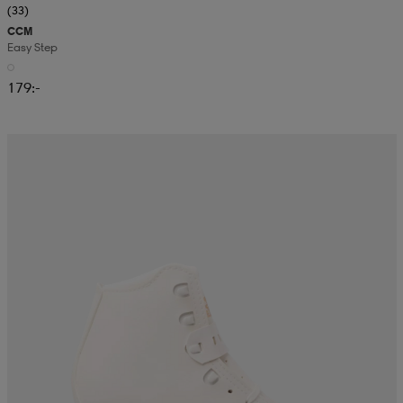
(33)
CCM
Easy Step
179:-