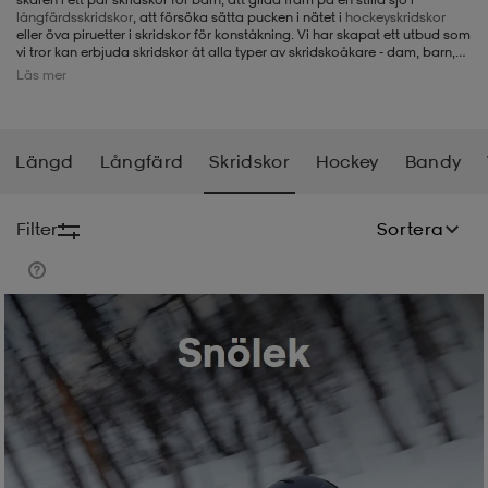
långfärdsskridskor
, att försöka sätta pucken i nätet i
hockeyskridskor
eller öva piruetter i skridskor för konståkning. Vi har skapat ett utbud som
-BH
ngsskor
öjor & skjortor
ngsskor
ingsskor
vi tror kan erbjuda skridskor åt alla typer av skridskoåkare - dam, barn,
herr - och för alla typer av skridskoåkning. Det är vårt sätt att bidra till att
Läs mer
verkligen kunna njuta av alla härliga aktiviteter som isen har att erbjuda,
både utomhus och i ishallen.
ar
ingsskor
n
ingsskor
ts & toppar
or
Längd
Långfärd
Skridskor
Hockey
Bandy
n
kor
kor
öjor & skjortor
usskor
Filter
Sortera
öjor & skjortor
skor
r
skor
n
tskor
 & klänningar
or
r & pannband
or
 & klänningar
-/Tennisskor
r
andy-/Handbollsskor
kar & vantar
andy-/Handbollsskor
ller
ler