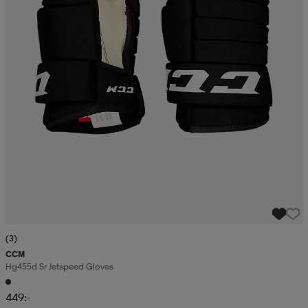
(3)
CCM
Hg455d Sr Jetspeed Gloves
449:-