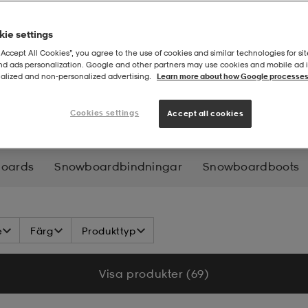
ie settings
“Accept All Cookies”, you agree to the use of cookies and similar technologies for sit
and ads personalization. Google and other partners may use cookies and mobile ad id
alized and non‑personalized advertising.
Learn more about how Google processes
boardtillbehör
Cookies settings
Accept all cookies
oards
Snowboardbindningar
Snowboardboots
e
Färg
Produkttyp
Visa produkter (69)