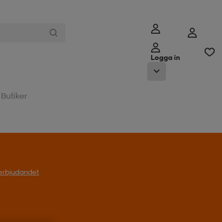
Logga in
Butiker
l erbjudandet