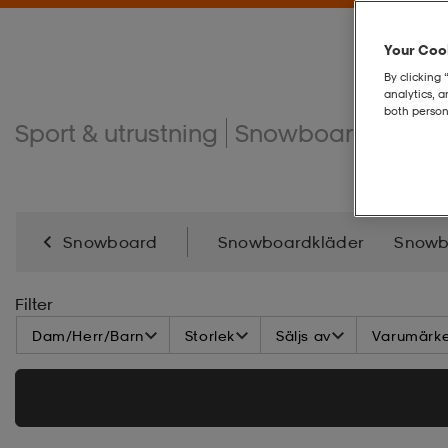
Your Cook
By clicking 
analytics, 
both person
Sport & utrustning
Snowboard
Snow
Snowboard
Snowboardkläder
Snowb
Snowboardtillbehör
Filter
Dam/Herr/Barn
Storlek
Säljs av
Varumärk