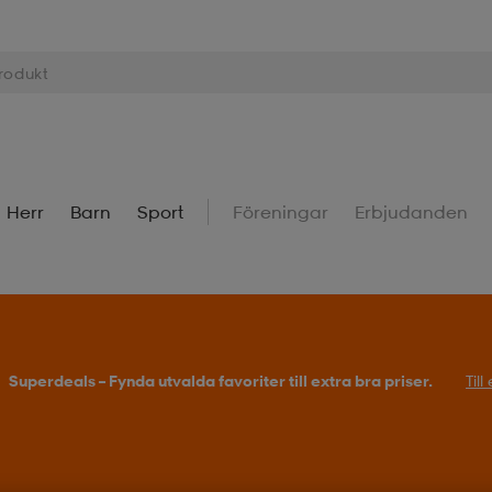
Herr
Barn
Sport
Föreningar
Erbjudanden
Superdeals – Fynda utvalda favoriter till extra bra priser.
Til