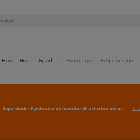
Herr
Barn
Sport
Föreningar
Erbjudanden
Superdeals – Fynda utvalda favoriter till extra bra priser.
Til