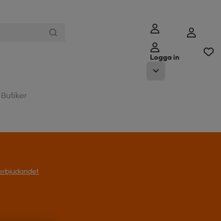
Logga in
Butiker
l erbjudandet