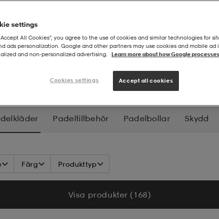
ie settings
“Accept All Cookies”, you agree to the use of cookies and similar technologies for sit
and ads personalization. Google and other partners may use cookies and mobile ad id
alized and non‑personalized advertising.
Learn more about how Google processes
er
Cookies settings
Accept all cookies
delkläder
Padeltillbehör
Padelbollar
Skydd
e
Färg
Produkttyp
Visa produkter (168)