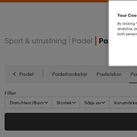
Your Cook
By clicking 
analytics, 
both person
Sport & utrustning
Padel
Padelkläd
Padel
Padelracketar
Padelskor
Pa
Filter
Dam/Herr/Barn
Storlek
Säljs av
Varumärk