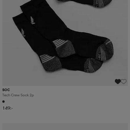
SOC
Tech Crew Sock 2p
149:-