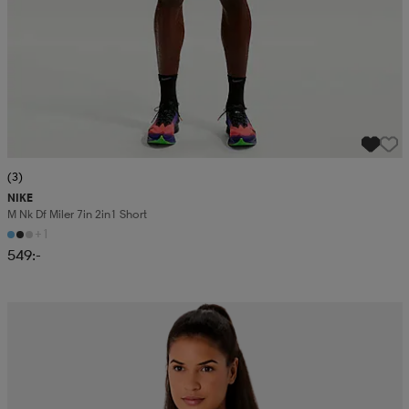
(3)
NIKE
M Nk Df Miler 7in 2in1 Short
+1
549:-