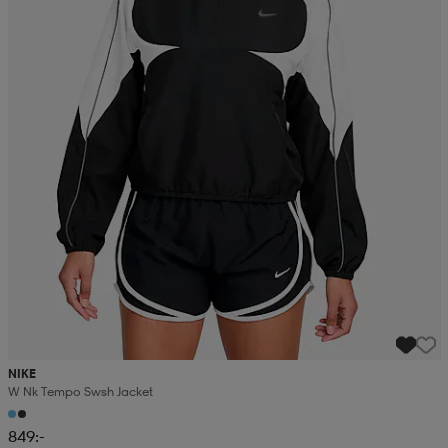
NIKE
W Nk Tempo Swsh Jacket
849:-