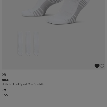
(4)
NIKE
U Nk Ed Elvd Sport Crw 3p-144
199:-