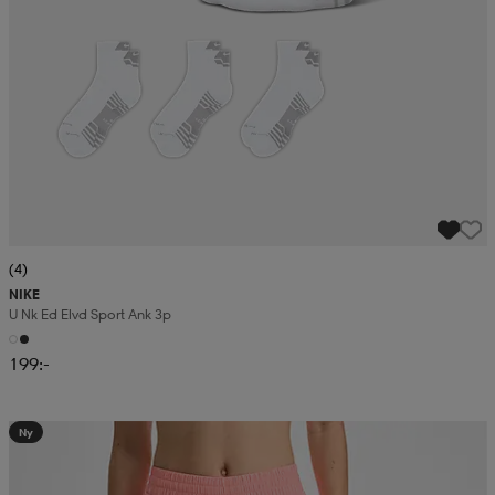
(4)
NIKE
U Nk Ed Elvd Sport Ank 3p
199:-
Ny