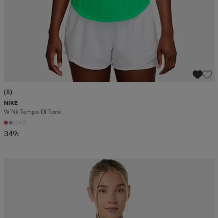
(8)
NIKE
W Nk Tempo Df Tank
+3
349:-