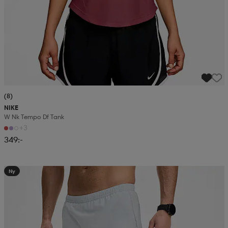
(8)
NIKE
W Nk Tempo Df Tank
+3
349:-
Ny