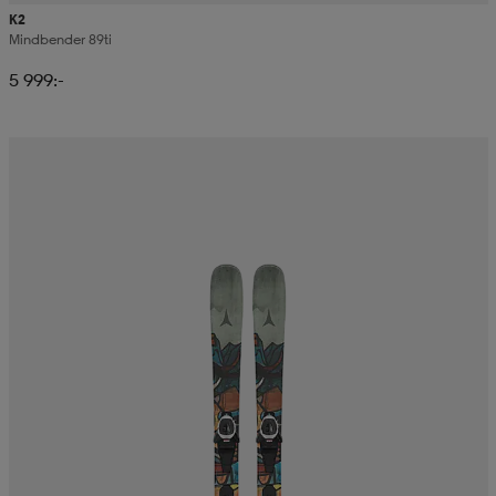
K2
Mindbender 89ti
5 999:-