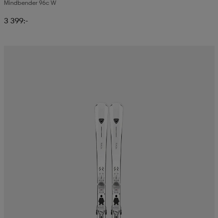
Mindbender 96c W
3 399:-
läder
lbehör
r
lbehör
kläder
asögon
äder
r
r
s
äder
ård
äder
s
s
ård
ård