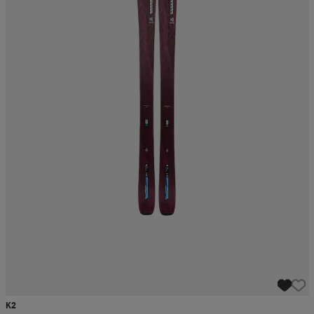
r & pannband
tskor
läder
tskor
r
ngsskor
kar & vantar
skor
ukar
skor
kar & vantar
kor
ukar
sskor
ställ
sskor
ukar
lbehör
ställ
stövlar
por
stövlar
ställ
er
por
ler
kläder
ler
läder
kläder
ngskor
asögon
ngskor
por
K2