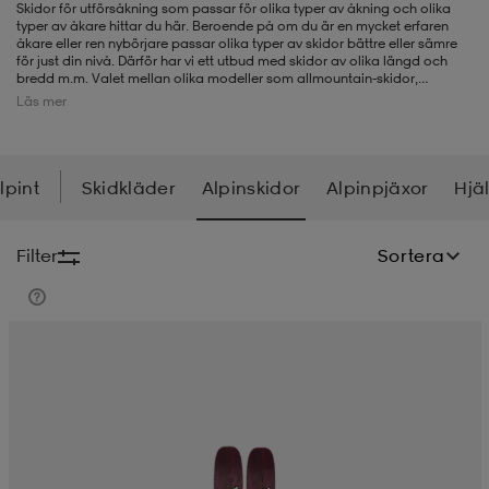
Skidor för utförsåkning som passar för olika typer av åkning och olika
typer av åkare hittar du här. Beroende på om du är en mycket erfaren
-BH
ngsskor
öjor & skjortor
ngsskor
ingsskor
åkare eller ren nybörjare passar olika typer av skidor bättre eller sämre
för just din nivå. Därför har vi ett utbud med skidor av olika längd och
bredd m.m. Valet mellan olika modeller som allmountain-skidor,
carvingskidor och freeride-skidor beror på vilken typ av åkning du ska
Läs mer
ägna dig åt. Ska du åka i preparerade backar? Offpist? Eller vill du ha
ar
ingsskor
n
ingsskor
ts & toppar
or
störst möjliga valmöjligheter? Vårt sortiment är uppbyggt för att vara så
brett som möjligt, så att alla åkare, även barn och ungdomar, kan hitta
det som passar bäst i fråga om skidor.
Läs mer om hur du hittar rätt
skidor i vår skidguide.
lpint
Skidkläder
Alpinskidor
Alpinpjäxor
Hjä
n
kor
kor
öjor & skjortor
usskor
Till skidguiden
Filter
Sortera
öjor & skjortor
skor
r
skor
n
tskor
 & klänningar
or
r & pannband
or
 & klänningar
-/Tennisskor
r
andy-/Handbollsskor
kar & vantar
andy-/Handbollsskor
ller
ler