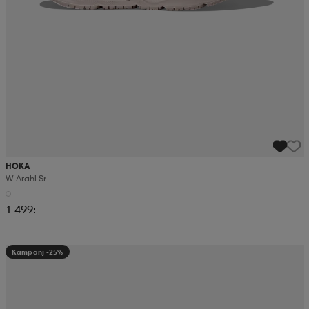
HOKA
W Arahi Sr
1 499:-
Kampanj -25%