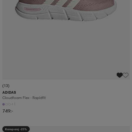
(13)
ADIDAS
Cloudfoam Flex - Rapidfit
+1
749:-
Kampanj -25%