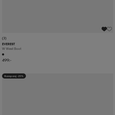
(3)
EVEREST
W West Boot
499:-
Kampanj -25%