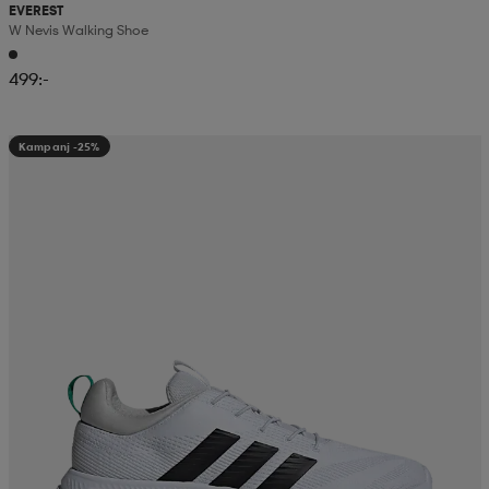
EVEREST
W Nevis Walking Shoe
499:-
Kampanj -25%