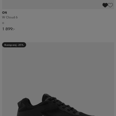
ON
W Cloud 6
1 899:-
Kampanj -25%