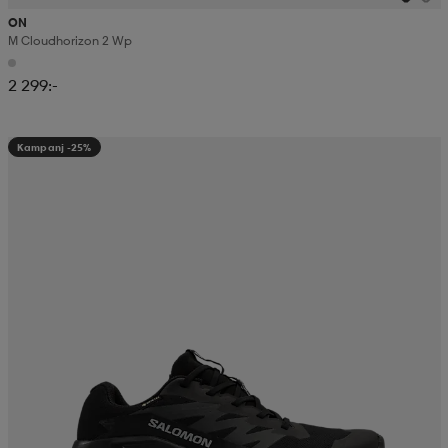
ON
M Cloudhorizon 2 Wp
2 299:-
Kampanj -25%