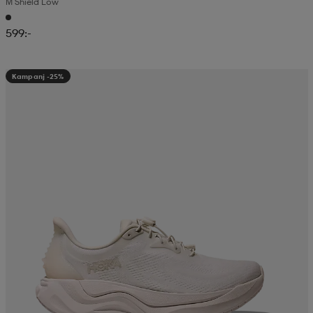
M Shield Low
599:-
Kampanj -25%