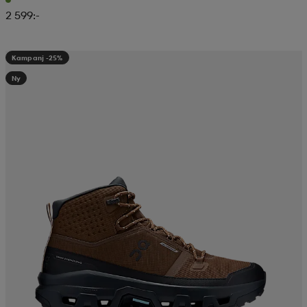
2 599:-
Kampanj -25%
Ny