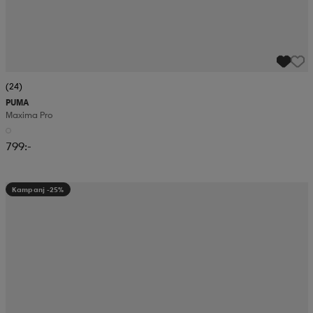
(24)
PUMA
Maxima Pro
799:-
Kampanj -25%