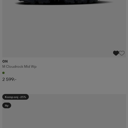
ON
M Cloudrock Mid Wp
2 599:-
Kampanj -25%
Ny