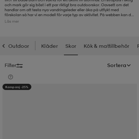
och mark gör sig bäst i ett par riktigt bra outdoorskor. Oavsett om det
handlar om att testa nya vandringsleder eller åka på utflykt med
-BH
ngsskor
öjor & skjortor
ngsskor
ingsskor
förskolan så har vi en modell för varje typ av aktivitet. På webben kan du
köpa stövlar, hikingkängor eller trekkingskor.
Kängor
med GORE-TEX
Läs mer
håller fötterna torra och ger bra ventilation. För vintern finns flera
modeller, som förutom slitstark sula, har skönt värmande foder. För
våren och hösten finns outdoorskor med bra grepp även på våta
ar
ingsskor
n
ingsskor
ts & toppar
or
underlag och för riktigt varma sommardagar kanske sandaler passar
allra bäst.
Outdoor
Kläder
Skor
Kök & mattillbehör
n
kor
kor
öjor & skjortor
usskor
Filter
Sortera
öjor & skjortor
skor
r
skor
n
tskor
Kampanj -25%
 & klänningar
or
r & pannband
or
 & klänningar
-/Tennisskor
r
andy-/Handbollsskor
kar & vantar
andy-/Handbollsskor
ller
ler