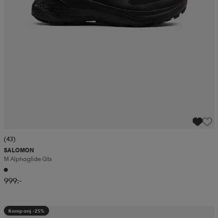
(43)
SALOMON
M Alphaglide Gtx
999:-
Kampanj -25%