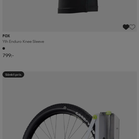
FOX
Yth Enduro Knee Sleeve
799:-
Sänkt pris