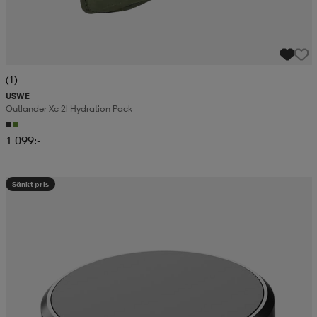
(1)
USWE
Outlander Xc 2l Hydration Pack
1 099:-
Sänkt pris