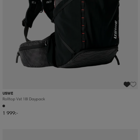
USWE
Rolltop Vst 18l Daypack
1 999:-