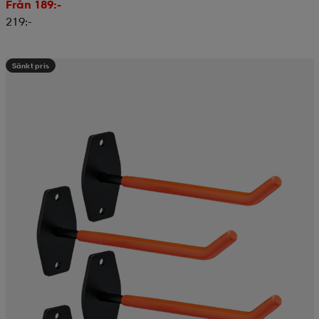
Från 189:-
219:-
Sänkt pris