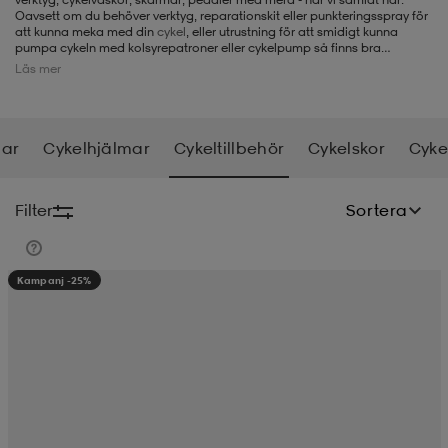
Oavsett om du behöver verktyg, reparationskit eller punkteringsspray för
att kunna meka med din
cykel
, eller utrustning för att smidigt kunna
-BH
ngsskor
öjor & skjortor
ngsskor
ingsskor
pumpa cykeln med kolsyrepatroner eller cykelpump så finns bra
produkter i vårt sortiment. På Stadium.se kan du också köpa både
cyklar
Läs mer
och
cykelkläder
vid sidan av cykeltillbehör.
ar
ingsskor
n
ingsskor
ts & toppar
or
lar
Cykelhjälmar
Cykeltillbehör
Cykelskor
Cyke
n
kor
kor
öjor & skjortor
usskor
Filter
Sortera
öjor & skjortor
skor
r
skor
n
tskor
Kampanj -25%
 & klänningar
or
r & pannband
or
 & klänningar
-/Tennisskor
r
andy-/Handbollsskor
kar & vantar
andy-/Handbollsskor
ller
ler