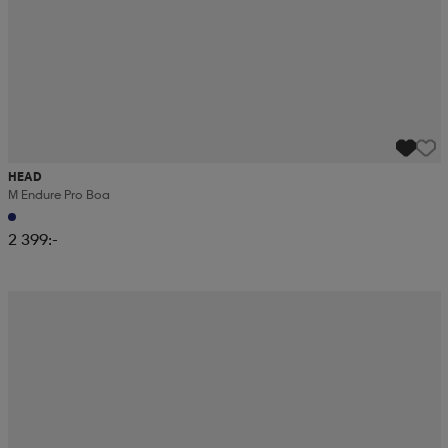
HEAD
M Endure Pro Boa
2 399:-