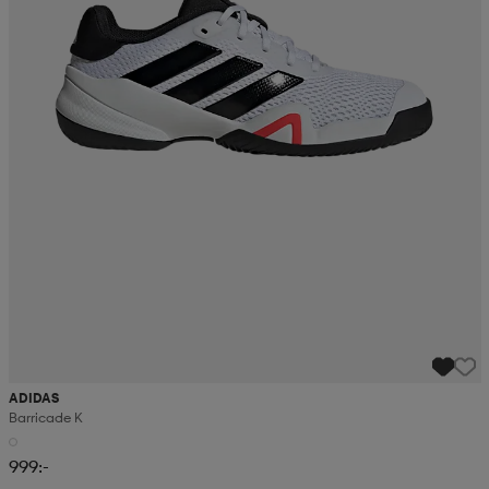
ADIDAS
Barricade K
999:-