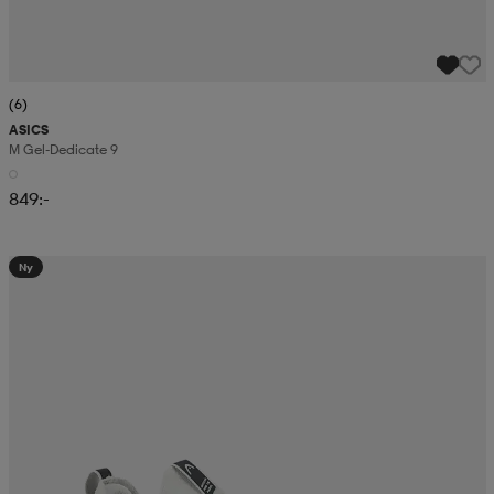
(6)
ASICS
M Gel-Dedicate 9
849:-
Ny