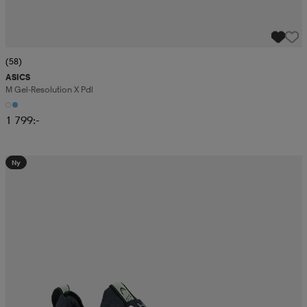
(58)
ASICS
M Gel-Resolution X Pdl
1 799:-
Ny