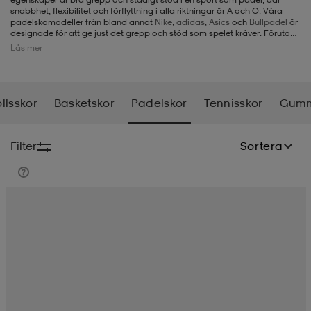
snabbhet, flexibilitet och förflyttning i alla riktningar är A och O. Våra
padelskomodeller från bland annat
Nike
,
adidas
,
Asics
och
Bullpadel
är
-BH
ngsskor
öjor & skjortor
ngsskor
ingsskor
designade för att ge just det grepp och stöd som spelet kräver. Förutom
padelskor för herr, så har vi både
padelracket
och andra
padelkläder
Läs mer
här på Stadium.se.
ar
ingsskor
n
ingsskor
ts & toppar
or
lsskor
Basketskor
Padelskor
Tennisskor
Gumm
n
kor
kor
öjor & skjortor
usskor
Filter
Sortera
öjor & skjortor
skor
r
skor
n
tskor
 & klänningar
or
r & pannband
or
 & klänningar
-/Tennisskor
r
andy-/Handbollsskor
kar & vantar
andy-/Handbollsskor
ller
ler