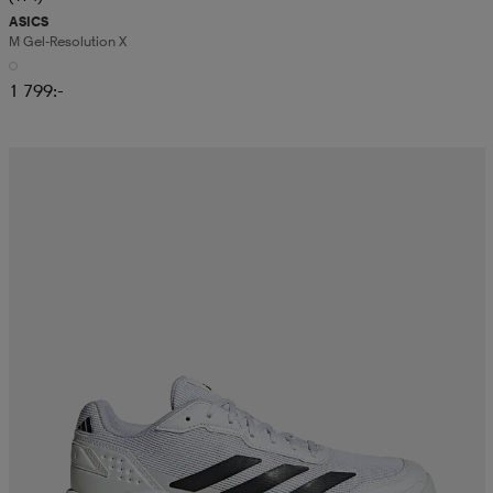
ASICS
M Gel-Resolution X
1 799:-