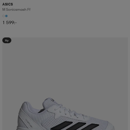
ASICS
M Sonicsmash Ff
1 599:-
Ny