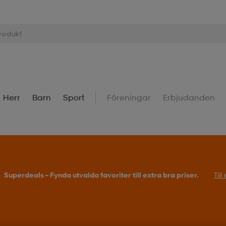
Herr
Barn
Sport
Föreningar
Erbjudanden
Superdeals – Fynda utvalda favoriter till extra bra priser.
Til