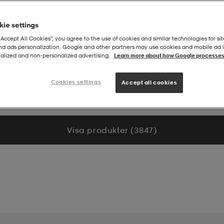
ie settings
“Accept All Cookies”, you agree to the use of cookies and similar technologies for sit
and ads personalization. Google and other partners may use cookies and mobile ad id
alized and non‑personalized advertising.
Learn more about how Google processes
Cookies settings
Accept all cookies
Visa produkter (3 847)