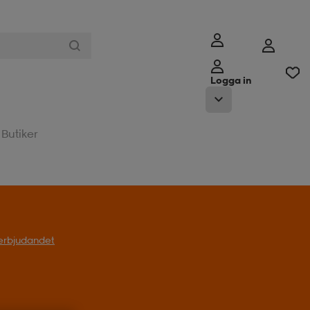
Logga in
Butiker
l erbjudandet