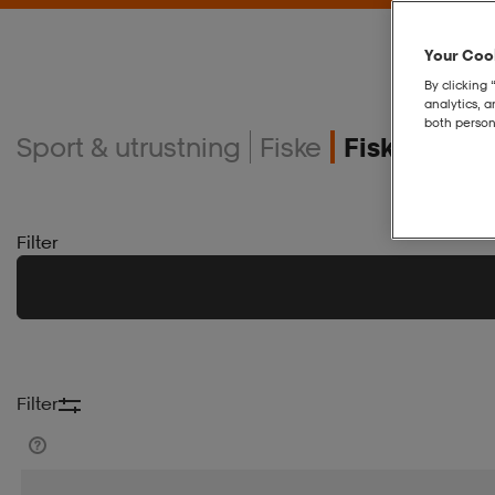
Your Cook
By clicking 
analytics, 
both person
Sport & utrustning
Fiske
Fiskedrag
Filter
Filter