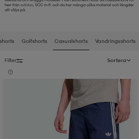
herr från
adidas
, SOC m.fl. och du har många olika material och längder
att välja på.
-BH
ngsskor
öjor & skjortor
ngsskor
ingsskor
ar
ingsskor
n
ingsskor
ts & toppar
or
shorts
Golfshorts
Casualshorts
Vandringsshorts
n
kor
kor
öjor & skjortor
usskor
Filter
Sortera
öjor & skjortor
skor
r
skor
n
tskor
 & klänningar
or
r & pannband
or
 & klänningar
-/Tennisskor
r
andy-/Handbollsskor
kar & vantar
andy-/Handbollsskor
ller
ler