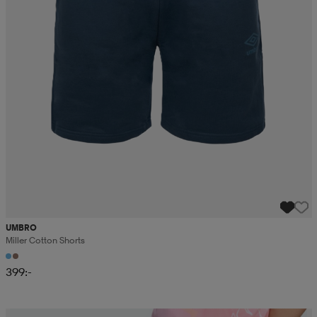
UMBRO
Miller Cotton Shorts
399:-