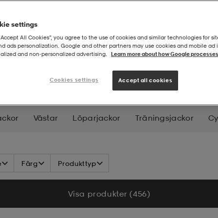
ie settings
“Accept All Cookies”, you agree to the use of cookies and similar technologies for sit
and ads personalization. Google and other partners may use cookies and mobile ad id
alized and non‑personalized advertising.
Learn more about how Google processes
nterjackor - Dam
Cookies settings
Accept all cookies
ackor
Västar
Löparjackor
Träningsjackor
Cy
- Och Snowboardjackor
Längdjackor
e
Färg
Produkttyp
Visa produkter (456)