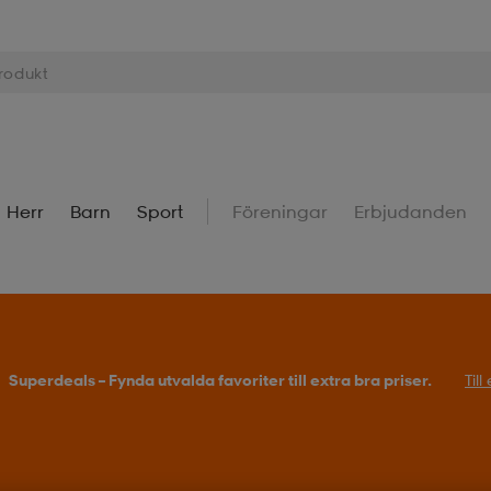
Herr
Barn
Sport
Föreningar
Erbjudanden
Superdeals – Fynda utvalda favoriter till extra bra priser.
Til