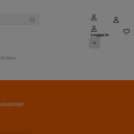
Logga in
Butiker
l erbjudandet