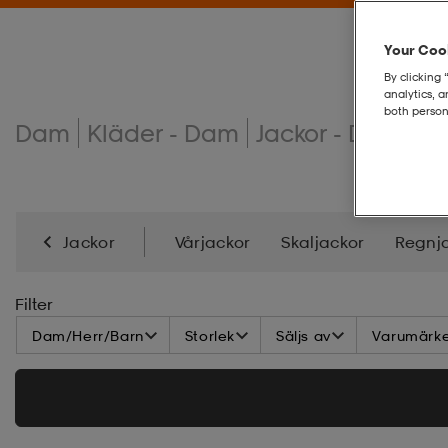
Your Cook
By clicking 
analytics, 
both person
Dam
Kläder - Dam
Jackor - Dam
Vi
Jackor
Vårjackor
Skaljackor
Regnj
Höstjackor
Vinterjackor
Dunjackor
Skid
Filter
Dam/Herr/Barn
Storlek
Säljs av
Varumärk