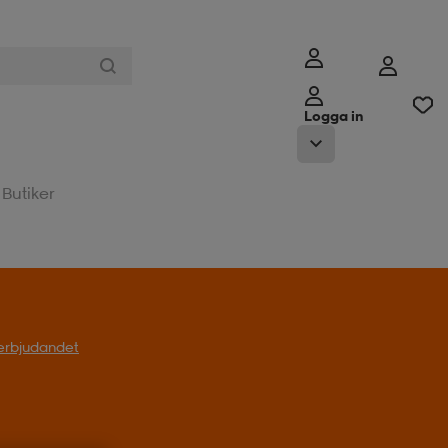
Logga in
Butiker
l erbjudandet