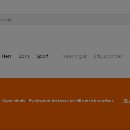
Herr
Barn
Sport
Föreningar
Erbjudanden
Superdeals – Fynda utvalda favoriter till extra bra priser.
Til