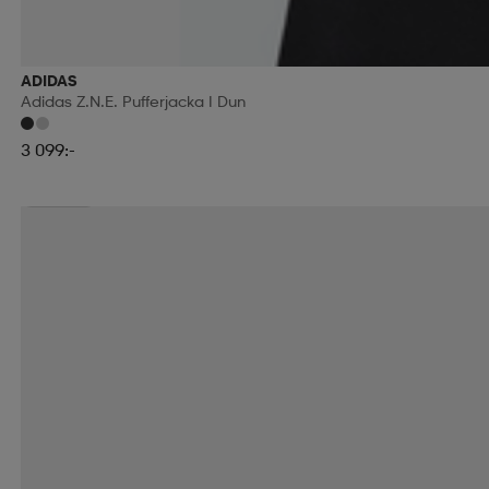
ADIDAS
Adidas Z.n.e. Pufferjacka I Dun
3 099:-
Sänkt pris