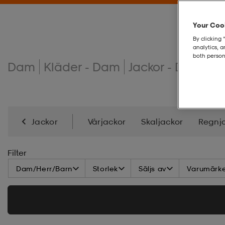
Your Cook
By clicking 
analytics, 
both person
Dam
Kläder - Dam
Jackor - Dam
D
Jackor
Vårjackor
Skaljackor
Regnj
Höstjackor
Vinterjackor
Dunjackor
Skid
Filter
Dam/Herr/Barn
Storlek
Säljs av
Varumärk