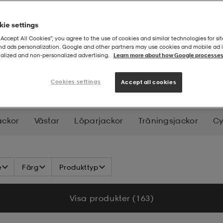
ie settings
“Accept All Cookies”, you agree to the use of cookies and similar technologies for sit
and ads personalization. Google and other partners may use cookies and mobile ad id
alized and non‑personalized advertising.
Learn more about how Google processes
unjackor
Cookies settings
Accept all cookies
ackor
Västar
Löparjackor
Träningsjackor
Cy
- Och Snowboardjackor
Längdjackor
e
Färg
Produkttyp
Visa produkter (163)