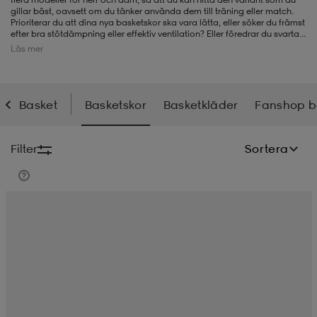
gillar bäst, oavsett om du tänker använda dem till träning eller match.
Prioriterar du att dina nya basketskor ska vara lätta, eller söker du främst
-BH
ngsskor
öjor & skjortor
ngsskor
ingsskor
efter bra stötdämpning eller effektiv ventilation? Eller föredrar du svarta,
röda, blå eller vita basketskor? Hos oss kan du välja de basketskor som
Läs mer
passar dig bäst bland de senaste modellerna från stora märken som
Nike
,
adidas
, Spalding, Jordan, SOC och Revolution. Dessutom hittar du
även mycket annat för
basket
hos oss förutom basketskor.
ar
ingsskor
n
ingsskor
ts & toppar
or
Basket
Basketskor
Basketkläder
Fanshop b
n
kor
kor
öjor & skjortor
usskor
Filter
Sortera
öjor & skjortor
skor
r
skor
n
tskor
 & klänningar
or
r & pannband
or
 & klänningar
-/Tennisskor
r
andy-/Handbollsskor
kar & vantar
andy-/Handbollsskor
ller
ler