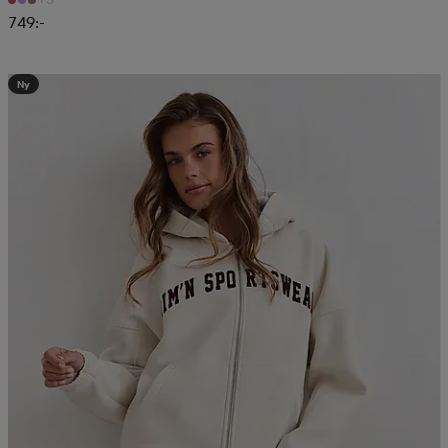
749:-
Ny