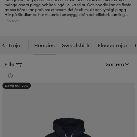
många andra plagg och kan ingå i olika stilar. Och hoddie kan de flesta
av oss bära utan problem eftersom det är ett mjukt och rymligt plagg.
-BH
ngsskor
öjor & skjortor
ngsskor
ingsskor
Här på S
tadium.se har vi samlat en snygg, skön och slitstark samling
hoodies för dam från
Nike
, Norröna,
adidas
och många fler. Vi har
Läs mer
modeller både med och utan blixtlås och självklart finns även en stor
variation i färger, mönster och tryck. Materialen varierar från klassisk
bomull till olika typer av funktionsmaterial. Hos oss kan du också hitta
ar
ingsskor
n
ingsskor
ts & toppar
or
lång hoodie.
Tröjor
Hoodies
Sweatshirts
Fleecetröjor
n
kor
kor
öjor & skjortor
usskor
Filter
Sortera
öjor & skjortor
skor
r
skor
n
tskor
Kampanj -25%
 & klänningar
or
r & pannband
or
 & klänningar
-/Tennisskor
r
andy-/Handbollsskor
kar & vantar
andy-/Handbollsskor
ller
ler