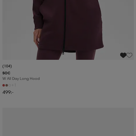
(104)
SOC
W All Day Long Hood
+1
499:-