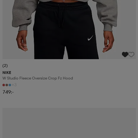
(2)
NIKE
W Studio Fleece Oversize Crop Fz Hood
+3
749:-