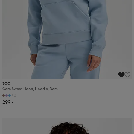
SOC
Core Sweat Hood, Hoodie, Dam
+2
299:-