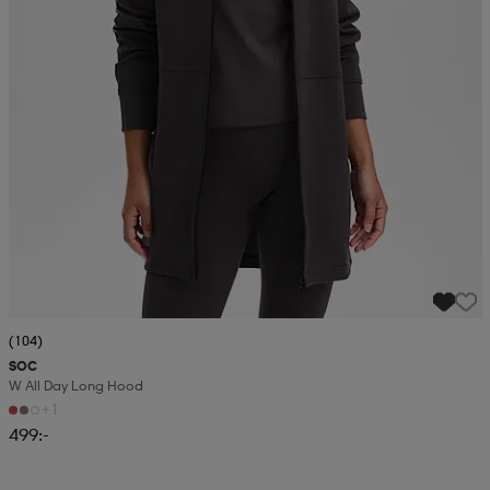
(104)
SOC
W All Day Long Hood
+1
499:-