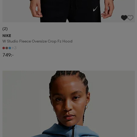
(2)
NIKE
W Studio Fleece Oversize Crop Fz Hood
+3
749:-