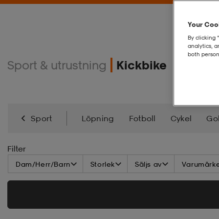
Your Cook
By clicking 
analytics, 
both person
Sport & utrustning
Kickbike
Sport
Löpning
Fotboll
Cykel
Gol
Inlines
Kickbike
Skateboard
Alpint
S
Filter
Dam/Herr/Barn
Storlek
Säljs av
Varumärk
Välbefinnande & Återhämtning
Fanshop
I
Squash
Pickleball
Discgolf
Hjälmar