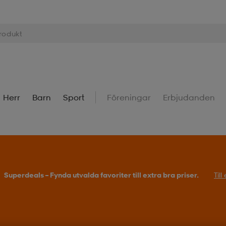
Herr
Barn
Sport
Föreningar
Erbjudanden
Superdeals – Fynda utvalda favoriter till extra bra priser.
Til