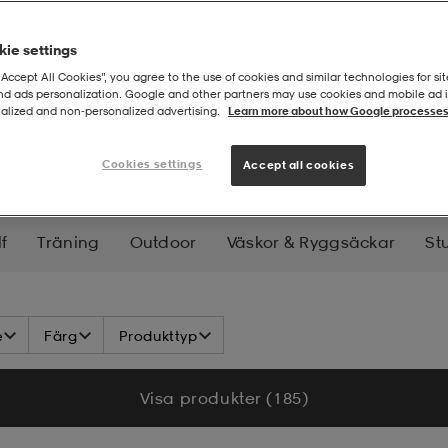
ie settings
“Accept All Cookies”, you agree to the use of cookies and similar technologies for sit
and ads personalization. Google and other partners may use cookies and mobile ad id
alized and non‑personalized advertising.
Learn more about how Google processes
Cookies settings
Accept all cookies
f
Träning
Outdoor
Väskor & Ryggsäckar
St
nowboard
Längd
Långfärd
Skridskor
Hock
e
Färg
Produkttyp
nnebandy
Handboll
Basket
Bordtennis
Tenn
Visa produkter (185)
Yoga
Jakt
Fiske
Klättring
Pooler & Badlek