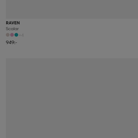
RAVEN
Scalar
+4
949:-