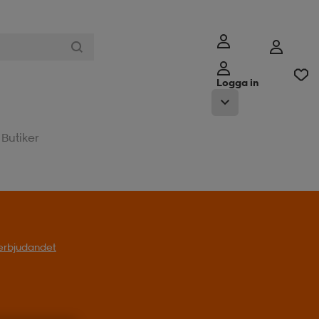
Logga in
Butiker
l erbjudandet