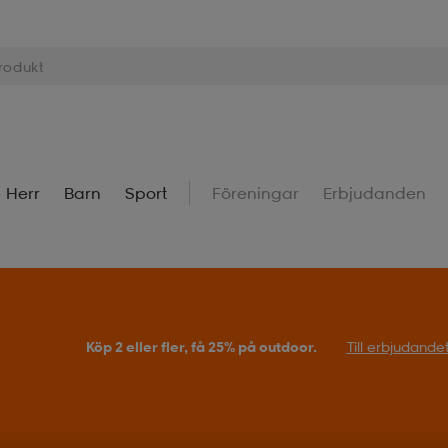
Herr
Barn
Sport
Föreningar
Erbjudanden
Köp 2 eller fler, få 25% på outdoor.
Till erbjudande