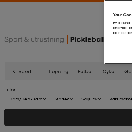
Your Cook
By clicking 
analytics, 
both person
Sport & utrustning
Pickleball
Sport
Löpning
Fotboll
Cykel
Gol
Inlines
Kickbike
Skateboard
Alpint
S
Filter
Dam/Herr/Barn
Storlek
Säljs av
Varumärk
Välbefinnande & Återhämtning
Fanshop
I
Squash
Pickleball
Discgolf
Hjälmar