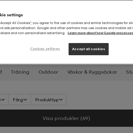
ie settings
“Accept All Cookies”, you agree to the use of cookies and similar technologies for sit
and ads personalization. Google and other partners may use cookies and mobile ad id
alized and non‑personalized advertising.
Learn more about how Google processes
Cookies settings
Accept all cookies
f
Träning
Outdoor
Väskor & Ryggsäckar
St
nowboard
Längd
Långfärd
Skridskor
Hock
e
Färg
Produkttyp
nnebandy
Handboll
Basket
Bordtennis
Tenn
Visa produkter (69)
Yoga
Jakt
Fiske
Klättring
Pooler & Badlek