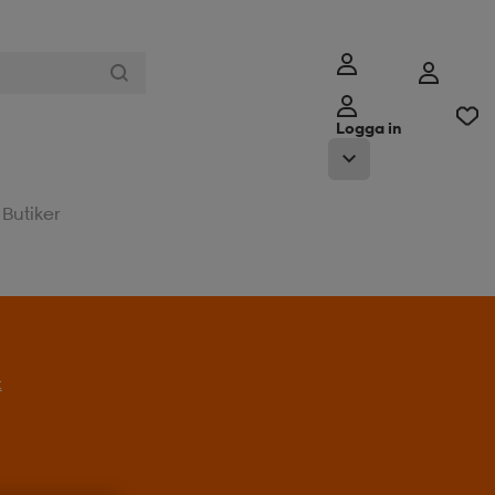
Logga in
Butiker
t