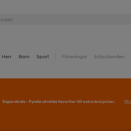
Herr
Barn
Sport
Föreningar
Erbjudanden
Superdeals – Fynda utvalda favoriter till extra bra priser.
Til