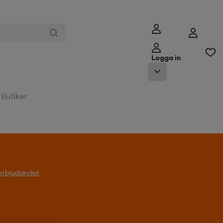
Logga in
Butiker
l erbjudandet