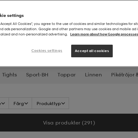
ie settings
“Accept All Cookies”, you agree to the use of cookies and similar technologies for sit
and ads personalization. Google and other partners may use cookies and mobile ad id
alized and non‑personalized advertising.
Learn more about how Google processes
NNINGAR
Cookies settings
Accept all cookies
Tights
Sport-BH
Toppar
Linnen
Pikétröjor 
ntar
Halsdukar
Underställ
Strumpor
Under
e
Färg
Produkttyp
Klädvård
Visa produkter (291)