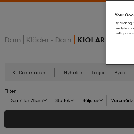
Your Cook
By clicking 
analytics, 
both person
Dam
Kläder - Dam
KJOLAR & KLÄ
Damkläder
Nyheter
Tröjor
Byxor
Jackor
Mössor & Pannband
Handskar & Va
Filter
Dam/Herr/Barn
Storlek
Säljs av
Varumärk
Solglasögon
Kepsar
Badkläder
Shorts