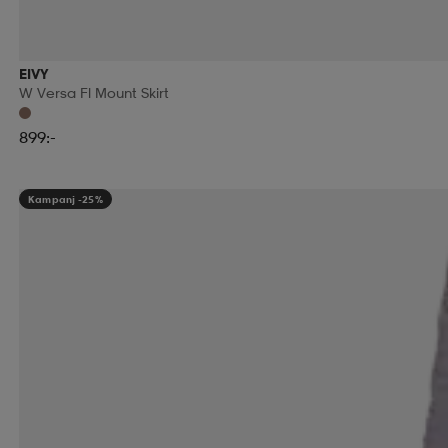
EIVY
W Versa Fl Mount Skirt
899:-
Kampanj -25%