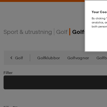
Your Cook
By clicking 
analytics, 
both person
Sport & utrustning
Golf
Golfskor
Golf
Golfklubbor
Golfvagnar
Golf
Sportglasögon
Filter