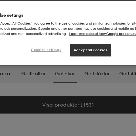
ie settings
“Accept All Cookies”, you agree to the use of cookies and similar technologies for sit
and ads personalization. Google and other partners may use cookies and mobile ad id
alized and non‑personalized advertising.
Learn more about how Google processes
Cookies settings
Accept all cookies
bagar
Golfbollar
Golfskor
Golfkläder
Golftil
Visa produkter (153)