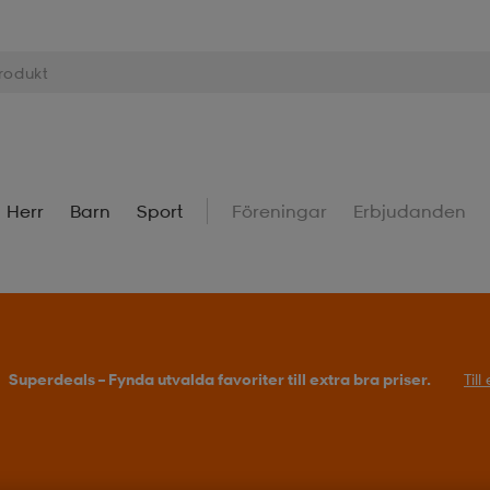
Herr
Barn
Sport
Föreningar
Erbjudanden
Superdeals – Fynda utvalda favoriter till extra bra priser.
Til