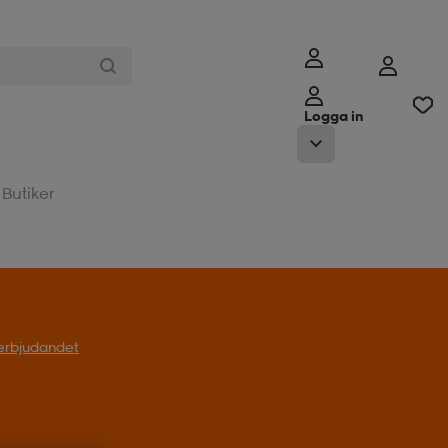
Logga in
Butiker
l erbjudandet