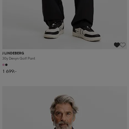
J LINDEBERG
30y Devyn Golf Pant
1 699:-