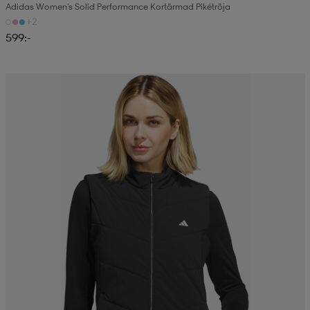
Adidas Women's Solid Performance Kortärmad Pikétröja
+2
599:-