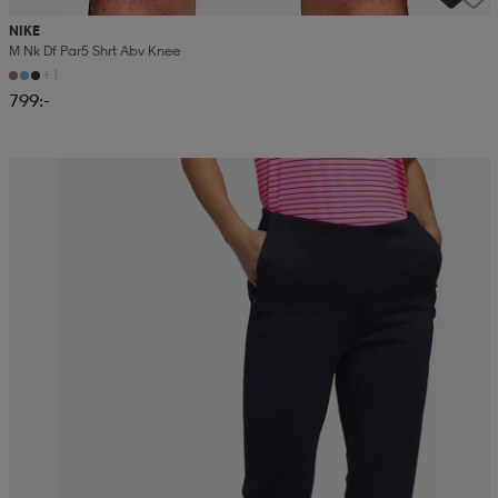
NIKE
M Nk Df Par5 Shrt Abv Knee
+1
799:-