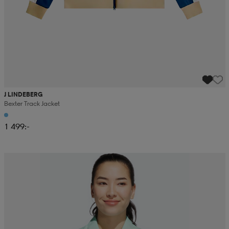
J LINDEBERG
Bexter Track Jacket
1 499:-