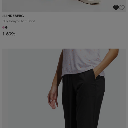
J LINDEBERG
30y Devyn Golf Pant
1 699:-