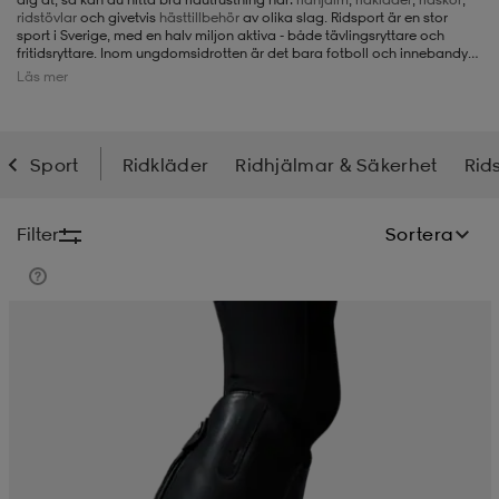
ridstövlar
och givetvis
hästtillbehör
av olika slag. Ridsport är en stor
sport i Sverige, med en halv miljon aktiva - både tävlingsryttare och
-BH
ngsskor
öjor & skjortor
ngsskor
ingsskor
fritidsryttare. Inom ungdomsidrotten är det bara fotboll och innebandy
som är större och ridsport är också en viktig och mycket uppskattad
Läs mer
aktivitet för personer med funktionsnedsättning. Så se över din
ridgarderob och ditt stallförråd - här finns bra utrustning för alla som
sysslar med ridsport.
ar
ingsskor
n
ingsskor
ts & toppar
or
Sport
Ridkläder
Ridhjälmar & Säkerhet
Rids
n
kor
kor
öjor & skjortor
usskor
Filter
Sortera
öjor & skjortor
skor
r
skor
n
tskor
 & klänningar
or
r & pannband
or
 & klänningar
-/Tennisskor
r
andy-/Handbollsskor
kar & vantar
andy-/Handbollsskor
ller
ler