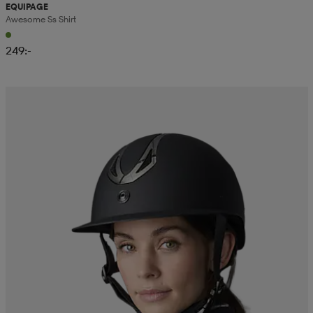
EQUIPAGE
Awesome Ss Shirt
249:-