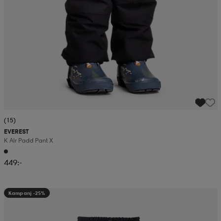
(15)
EVEREST
K Alr Padd Pant X
449:-
Kampanj -25%