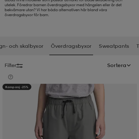
utelek. Föredrar barnen överdragsbyxor med hängslen eller är det
bekvämare utan? Vi har båda alternativen här bland våra
-BH
ngsskor
öjor & skjortor
ngsskor
ingsskor
överdragsbyxor för barn.
ar
ingsskor
n
ingsskor
ts & toppar
or
gn- och skalbyxor
Överdragsbyxor
Sweatpants
n
kor
kor
öjor & skjortor
usskor
Filter
Sortera
öjor & skjortor
skor
r
skor
n
tskor
Kampanj -25%
 & klänningar
or
r & pannband
or
 & klänningar
-/Tennisskor
r
andy-/Handbollsskor
kar & vantar
andy-/Handbollsskor
ller
ler