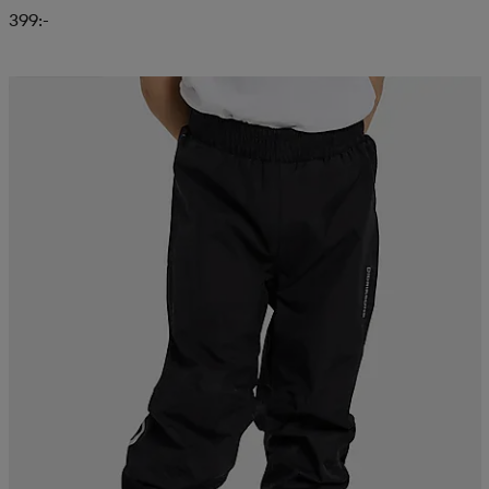
399:-
Kampanj -25%