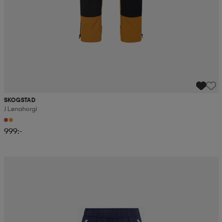
SKOGSTAD
J Lønahorgi
999:-