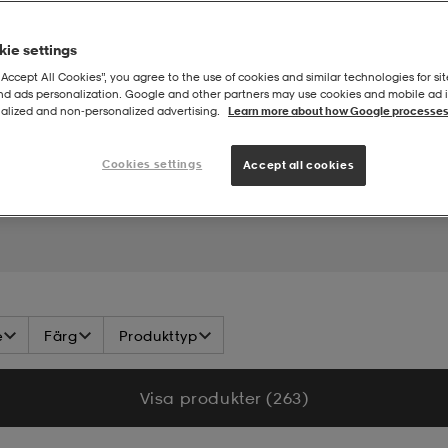
ie settings
“Accept All Cookies”, you agree to the use of cookies and similar technologies for sit
and ads personalization. Google and other partners may use cookies and mobile ad id
alized and non‑personalized advertising.
Learn more about how Google processes
hör
Cookies settings
Accept all cookies
e
Färg
Produkttyp
Visa produkter (263)