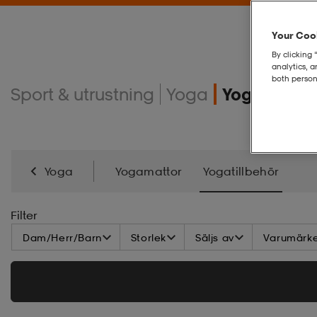
Your Cook
By clicking 
analytics, 
both person
Sport & utrustning
Yoga
Yogatillbe
Yoga
Yogamattor
Yogatillbehör
Filter
Dam/Herr/Barn
Storlek
Säljs av
Varumärk