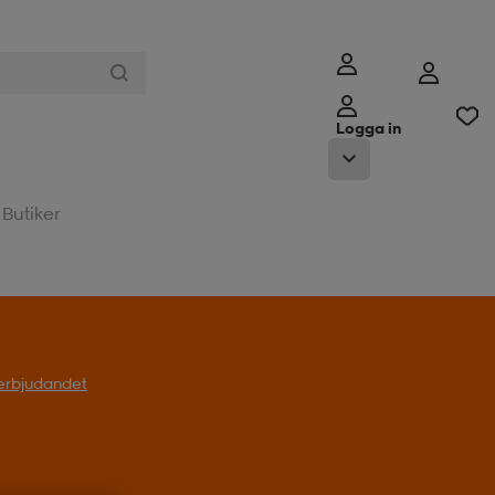
Logga in
Butiker
l erbjudandet