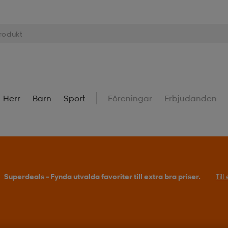
Herr
Barn
Sport
Föreningar
Erbjudanden
Superdeals – Fynda utvalda favoriter till extra bra priser.
Til