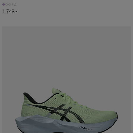
+2
1 749:-