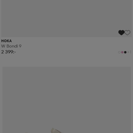
HOKA
W Bondi 9
2 399:-
+1