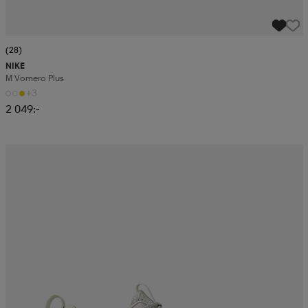
(28)
NIKE
M Vomero Plus
+3
2 049:-