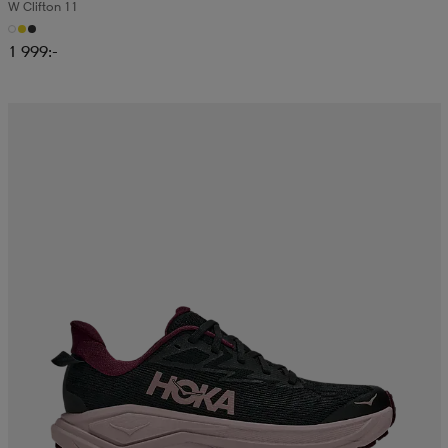
W Clifton 11
1 999:-