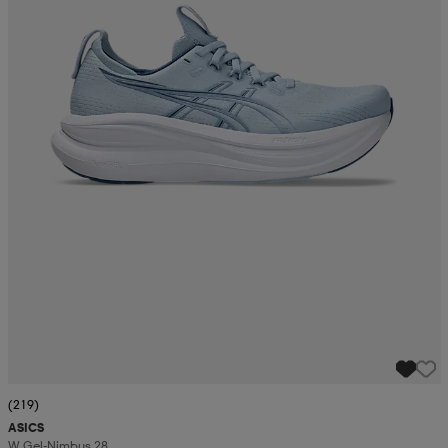
(219)
ASICS
W Gel-Nimbus 28