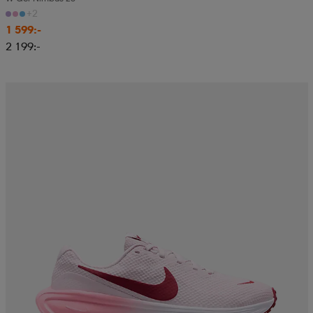
+2
1 599:-
2 199:-