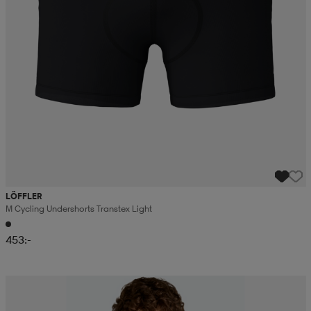
LÖFFLER
M Cycling Undershorts Transtex Light
453:-