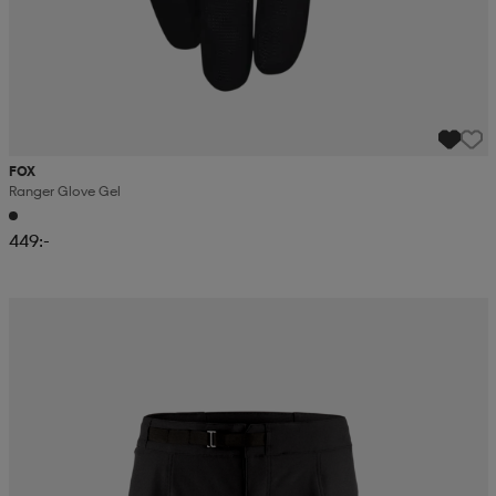
FOX
Ranger Glove Gel
449:-