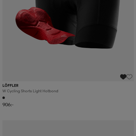
LÖFFLER
W Cycling Shorts Light Hotbond
906:-