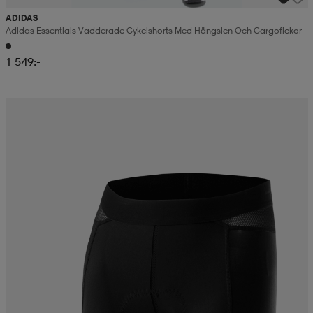
ADIDAS
Adidas Essentials Vadderade Cykelshorts Med Hängslen Och Cargofickor
1 549:-