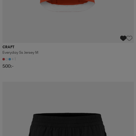
CRAFT
Everyday Ss Jersey M
+1
500:-