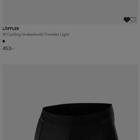
LÖFFLER
W Cycling Undershorts Transtex Light
453:-