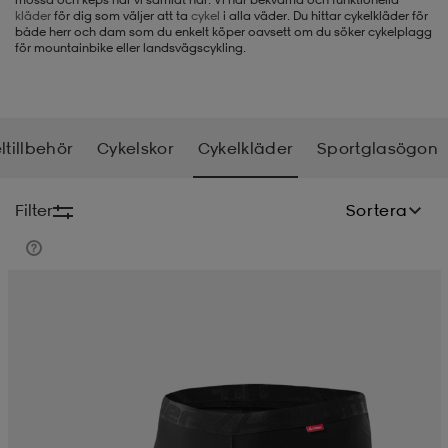
kläder
för dig som väljer att ta
cykel
i alla väder. Du hittar cykelkläder för
både herr och dam som du enkelt köper oavsett om du söker cykelplagg
-BH
ngsskor
öjor & skjortor
ngsskor
ingsskor
för mountainbike eller landsvägscykling.
ar
ingsskor
n
ingsskor
ts & toppar
or
ltillbehör
Cykelskor
Cykelkläder
Sportglasögon
n
kor
kor
öjor & skjortor
usskor
Filter
Sortera
öjor & skjortor
skor
r
skor
n
tskor
 & klänningar
or
r & pannband
or
 & klänningar
-/Tennisskor
r
andy-/Handbollsskor
kar & vantar
andy-/Handbollsskor
ller
ler