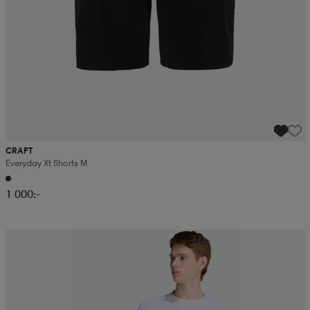
CRAFT
Everyday Xt Shorts M
1 000:-