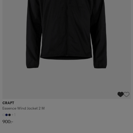
CRAFT
Essence Wind Jacket 2 M
+1
900:-