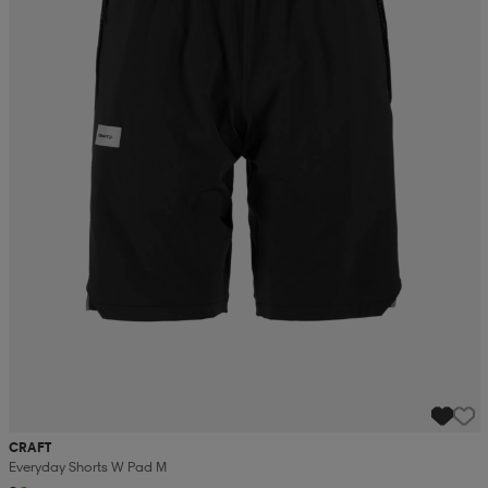
CRAFT
Everyday Shorts W Pad M