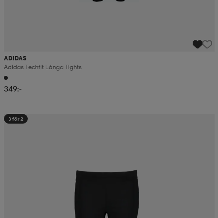
ADIDAS
Adidas Techfit Långa Tights
349:-
3 för 2