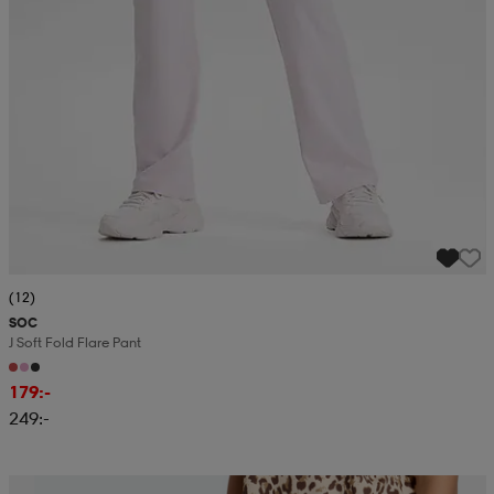
(12)
SOC
J Soft Fold Flare Pant
179:-
249:-