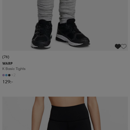
(76)
WARP
K Basic Tights
+2
129:-