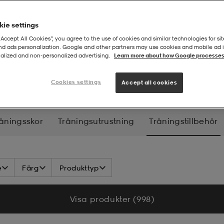
ie settings
“Accept All Cookies”, you agree to the use of cookies and similar technologies for sit
and ads personalization. Google and other partners may use cookies and mobile ad id
alized and non‑personalized advertising.
Learn more about how Google processes
tillbehör
Cookies settings
Accept all cookies
äningsskor
Träningsutrustning
Träningstillbehör
e
Färg
Produkttyp
Visa produkter (998)