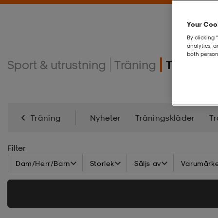
Your Cook
By clicking 
analytics, 
both person
Sport & utrustning
Träning
Tränings
Träning
Nyheter
Träningskläder
Tr
Energi
Kampsport
Filter
Dam/Herr/Barn
Storlek
Säljs av
Varumärk