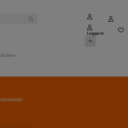
Logga in
Butiker
l erbjudandet