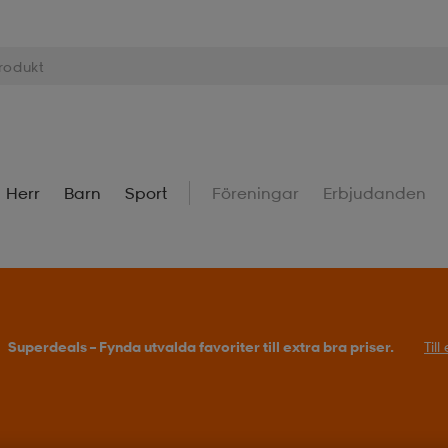
Herr
Barn
Sport
Föreningar
Erbjudanden
Superdeals – Fynda utvalda favoriter till extra bra priser.
Til