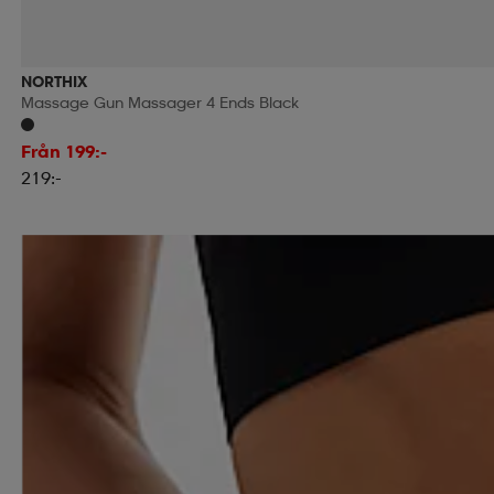
NORTHIX
Massage Gun Massager 4 Ends Black
Från 199:-
219:-