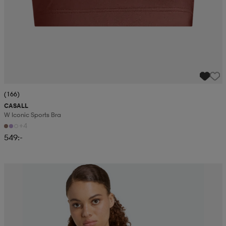
(166)
CASALL
W Iconic Sports Bra
+4
549:-