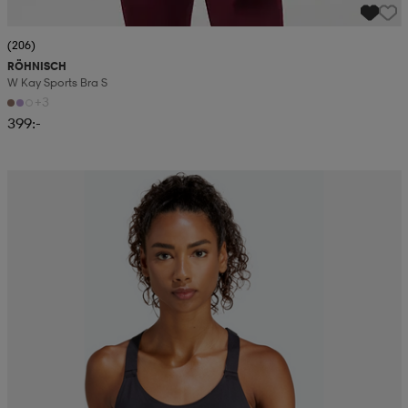
(206)
RÖHNISCH
W Kay Sports Bra S
+3
399:-