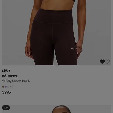
(206)
RÖHNISCH
W Kay Sports Bra S
+3
399:-
Ny