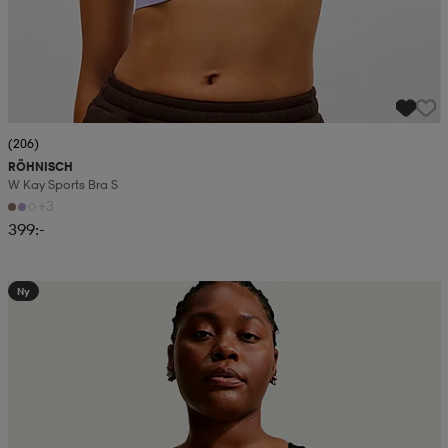
(206)
RÖHNISCH
W Kay Sports Bra S
+3
399:-
Ny