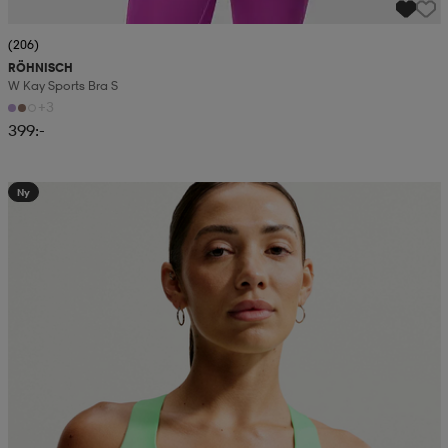
(206)
RÖHNISCH
W Kay Sports Bra S
+3
399:-
Ny