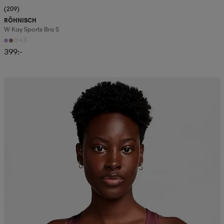
(209)
RÖHNISCH
W Kay Sports Bra S
+3
399:-