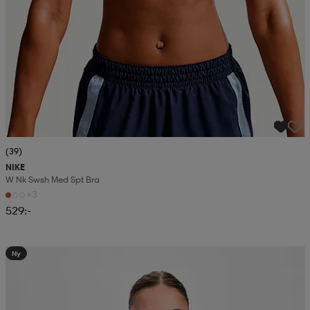
(39)
NIKE
W Nk Swsh Med Spt Bra
+3
529:-
Ny