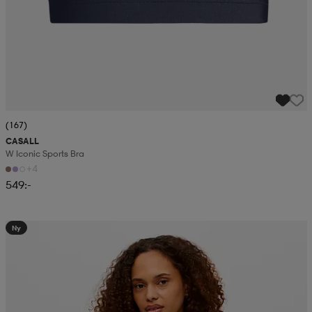
(167)
CASALL
W Iconic Sports Bra
+4
549:-
Ny