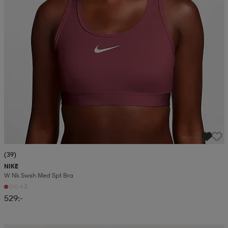
(39)
NIKE
W Nk Swsh Med Spt Bra
+3
529:-