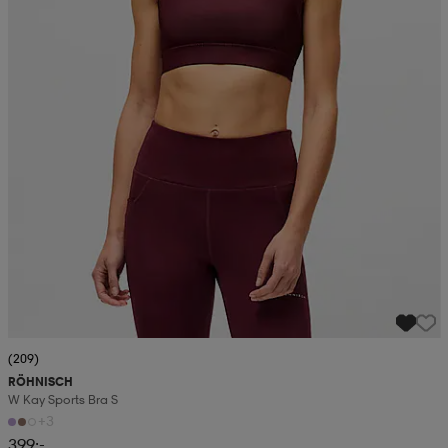
(209)
RÖHNISCH
W Kay Sports Bra S
+3
399:-