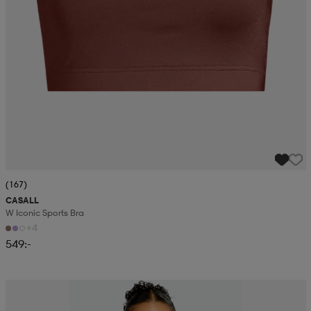
(167)
CASALL
W Iconic Sports Bra
+4
549:-