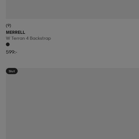
(9)
MERRELL
W Terran 4 Backstrap
599:-
Slut