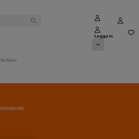
Logga in
Butiker
l erbjudandet