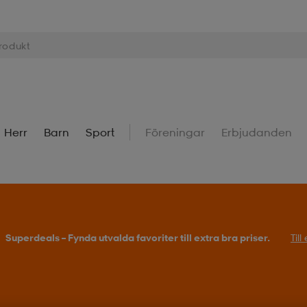
Herr
Barn
Sport
Föreningar
Erbjudanden
Superdeals – Fynda utvalda favoriter till extra bra priser.
Til