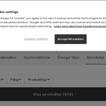
ie settings
“Accept All Cookies”, you agree to the use of cookies and similar technologies for sit
and ads personalization. Google and other partners may use cookies and mobile ad id
alized and non‑personalized advertising.
Learn more about how Google processes
 & tofflor
Cookies settings
Accept all cookies
ädersskor
Gummistövlar
Övriga Skor
Sandaler &
e
Färg
Produkttyp
Visa produkter (874)