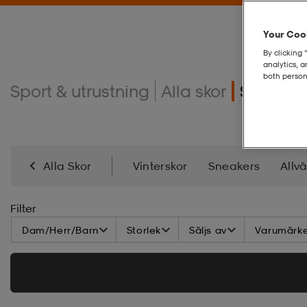
Your Cook
By clicking 
analytics, 
both person
Sport & utrustning
Alla skor
Sandaler
Alla Skor
Vinterskor
Sneakers
Allv
Filter
Dam/Herr/Barn
Storlek
Säljs av
Varumärk