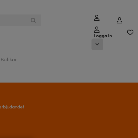
Logga in
Butiker
t