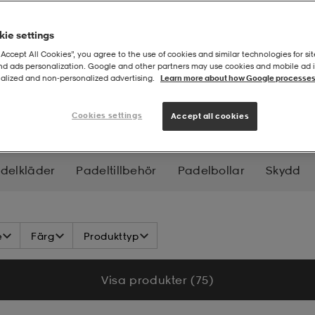
ie settings
“Accept All Cookies”, you agree to the use of cookies and similar technologies for sit
and ads personalization. Google and other partners may use cookies and mobile ad id
alized and non‑personalized advertising.
Learn more about how Google processes
et
Cookies settings
Accept all cookies
delkläder
Padeltillbehör
Padelbollar
Skydd
e
Färg
Produkttyp
Visa produkter (75)