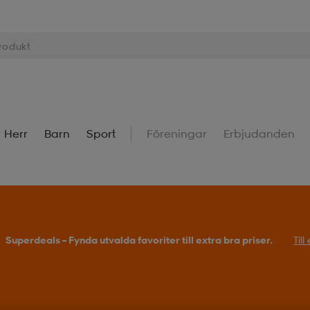
Herr
Barn
Sport
Föreningar
Erbjudanden
Köp 2 eller fler, få 25% på outdoor.
Till erbjudande