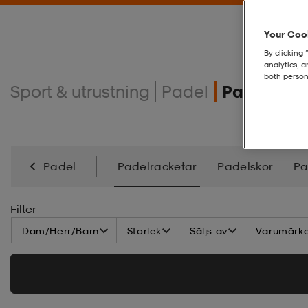
Your Cook
By clicking 
analytics, 
both person
Sport & utrustning
Padel
Padelrack
Padel
Padelracketar
Padelskor
Pa
Filter
Dam/Herr/Barn
Storlek
Säljs av
Varumärk