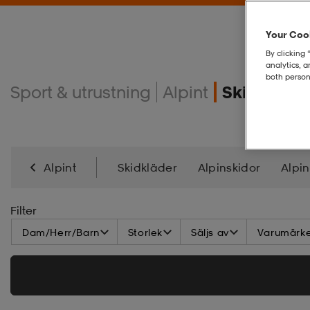
Your Cook
By clicking 
analytics, 
both person
Sport & utrustning
Alpint
Skidglasö
Alpint
Skidkläder
Alpinskidor
Alpi
Alpinbindningar
Filter
Dam/Herr/Barn
Storlek
Säljs av
Varumärk