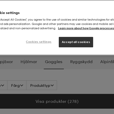
ie settings
“Accept All Cookies”, you agree to the use of cookies and similar technologies for sit
and ads personalization. Google and other partners may use cookies and mobile ad id
alized and non‑personalized advertising.
Learn more about how Google processes
gon
Cookies settings
Accept all cookies
npjäxor
Hjälmar
Goggles
Ryggskydd
Alpint
e
Färg
Produkttyp
Visa produkter (278)