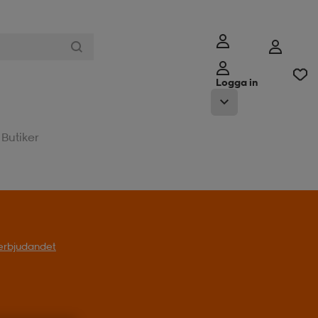
Logga in
Butiker
l erbjudandet