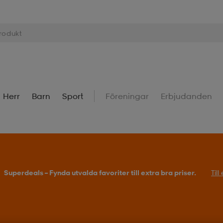
Herr
Barn
Sport
Föreningar
Erbjudanden
Superdeals – Fynda utvalda favoriter till extra bra priser.
Til