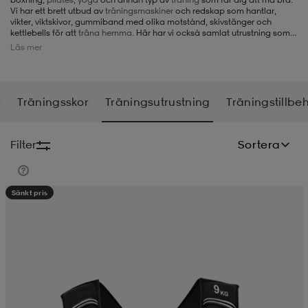
Vi har ett brett utbud av
träningsmaskiner
och redskap som hantlar,
vikter, viktskivor, gummiband med olika motstånd, skivstänger och
-BH
ngsskor
öjor & skjortor
ngsskor
ingsskor
kettlebells för att
träna hemma
. Här har vi också samlat utrustning som
mittsar, boxningshandskar, boxningssäckar, träningshandskar,
Läs mer
pilatesboll
, och mycket mer inom träningsutrustning.
ar
ingsskor
n
ingsskor
ts & toppar
or
r
Träningsskor
Träningsutrustning
Träningstillbe
n
kor
kor
öjor & skjortor
usskor
Filter
Sortera
öjor & skjortor
skor
r
skor
n
tskor
Sänkt pris
 & klänningar
or
r & pannband
or
 & klänningar
-/Tennisskor
r
andy-/Handbollsskor
kar & vantar
andy-/Handbollsskor
ller
ler