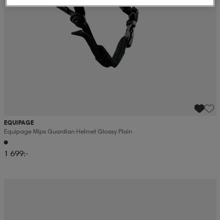
EQUIPAGE
Equipage Mips Guardian Helmet Glossy Plain
1 699:-