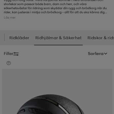
storlekar som passar både barn, dam och herr, och våra
säkerhetsvästar för ridning som skyddar din rygg och bröstkorg när du
-BH
ngsskor
öjor & skjortor
ngsskor
ingsskor
rider, kan justeras i midja och bröstkorg – allt för att du ska känna dig
trygg på hästryggen. Här på Stadium.se kan du även hitta
ridstövlar
,
Läs mer
ridskor
och
ridkläder
vid sidan av säkerhetsväst och ridhjälm.
ar
ingsskor
n
ingsskor
ts & toppar
or
Ridkläder
Ridhjälmar & Säkerhet
Ridskor & rid
n
kor
kor
öjor & skjortor
usskor
Filter
Sortera
öjor & skjortor
skor
r
skor
n
tskor
 & klänningar
or
r & pannband
or
 & klänningar
-/Tennisskor
r
andy-/Handbollsskor
kar & vantar
andy-/Handbollsskor
ller
ler