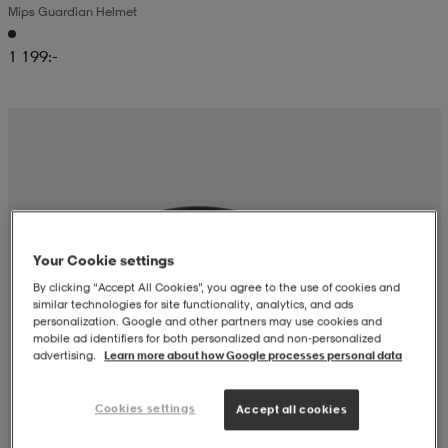
Mips Guardian Helmet
läder
lbehör
r
lbehör
kläder
1 199:-
asögon
äder
r
r
s
Your Cookie settings
äder
ård
äder
By clicking “Accept All Cookies”, you agree to the use of cookies and
similar technologies for site functionality, analytics, and ads
personalization. Google and other partners may use cookies and
mobile ad identifiers for both personalized and non‑personalized
s
s
advertising.
Learn more about how Google processes personal data
Cookies settings
Accept all cookies
ård
ård