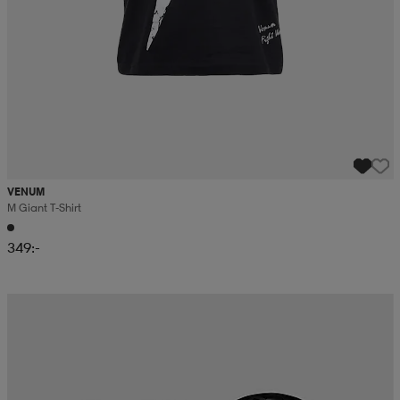
VENUM
M Giant T-Shirt
349:-