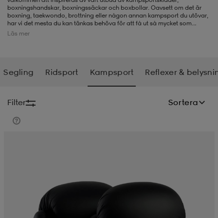
boxningshandskar, boxningssäckar och boxbollar. Oavsett om det är
boxning, taekwondo, brottning eller någon annan kampsport du utövar,
-BH
ngsskor
öjor & skjortor
ngsskor
ingsskor
har vi det mesta du kan tänkas behöva för att få ut så mycket som
möjligt av din träning. Precis som med många andra sporter, krävs en
Läs mer
del skyddsutrustning. Därför har vi självklart också ett större utbud av
huvudskydd, benskydd och handlindor för dig som tränar och tävlar i
kampsport.
ar
ingsskor
n
ingsskor
ts & toppar
or
Segling
Ridsport
Kampsport
Reflexer & belysni
n
kor
kor
öjor & skjortor
usskor
Filter
Sortera
öjor & skjortor
skor
r
skor
n
tskor
 & klänningar
or
r & pannband
or
 & klänningar
-/Tennisskor
r
andy-/Handbollsskor
kar & vantar
andy-/Handbollsskor
ller
ler