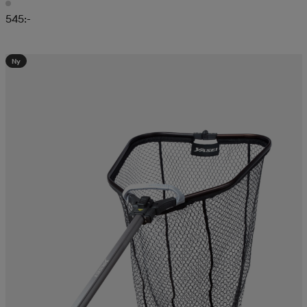
545:-
Ny