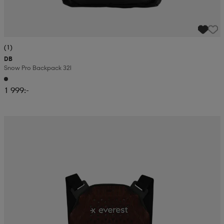
(1)
DB
Snow Pro Backpack 32l
1 999:-