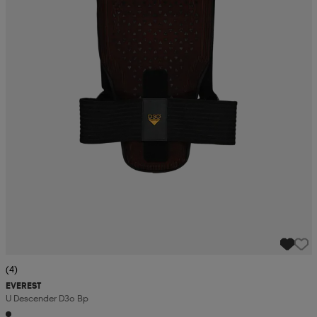
(4)
EVEREST
U Descender D3o Bp