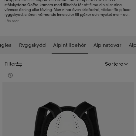
stötskyddad GoPro-kamera med tillbehör för att filma din eller dina
vänners åkning eller tävling. Men vi har även skidfodral,
väskor
för pjäxor,
-BH
ngsskor
öjor & skjortor
ngsskor
ingsskor
ryggskydd, snören, värmande innersulor till pjäxor och mycket mer – och
sortimentet är hämtat från stora märken inom alpin skidåkning och
Läs mer
actionsport som K2, Salomon, Everest, Poc och GoPro.
ar
ingsskor
n
ingsskor
ts & toppar
or
gles
Ryggskydd
Alpintillbehör
Alpinstavar
Al
n
kor
kor
öjor & skjortor
usskor
Filter
Sortera
öjor & skjortor
skor
r
skor
n
tskor
 & klänningar
or
r & pannband
or
 & klänningar
-/Tennisskor
r
andy-/Handbollsskor
kar & vantar
andy-/Handbollsskor
ller
ler