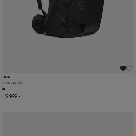
BCA
Float E2 25l
15 999:-