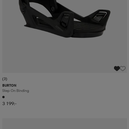
(3)
BURTON
Step On Binding
3 199:-