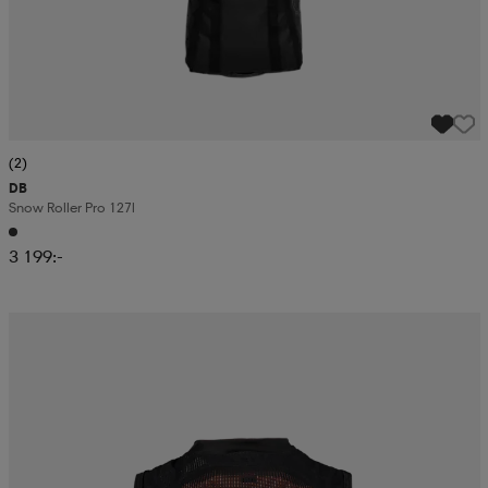
(2)
DB
Snow Roller Pro 127l
3 199:-