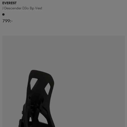
EVEREST
J Descender D3o Bp Vest
799:-