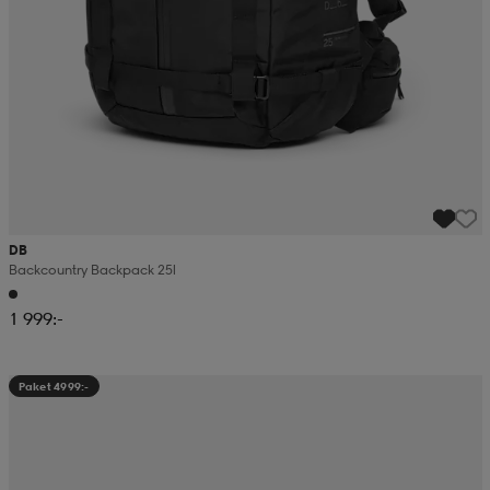
DB
Backcountry Backpack 25l
1 999:-
Paket 4999:-