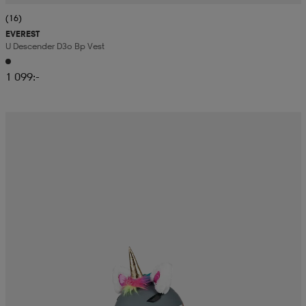
(16)
EVEREST
U Descender D3o Bp Vest
1 099:-