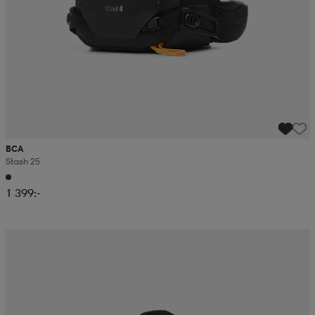
BCA
Stash 25
1 399:-