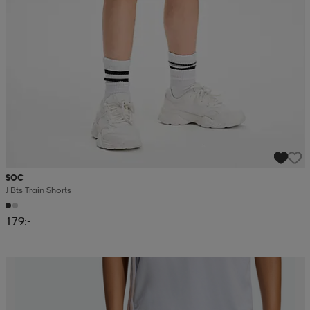
SOC
J Bts Train Shorts
179:-