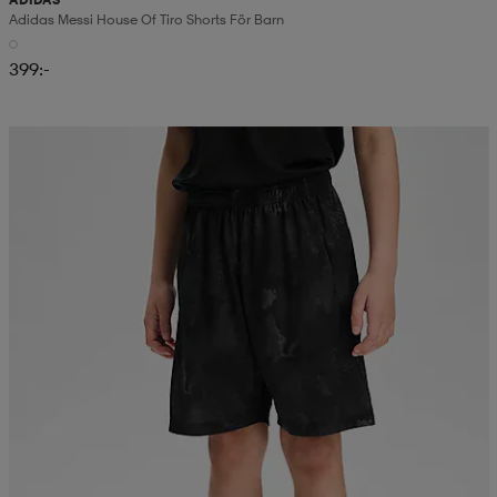
Adidas Messi House Of Tiro Shorts För Barn
399:-