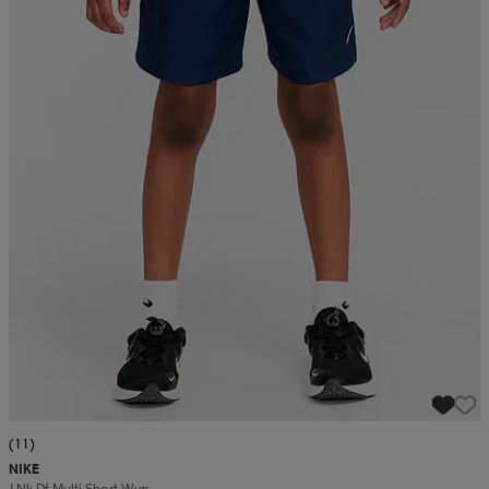
(11)
NIKE
J Nk Df Multi Short Wvn