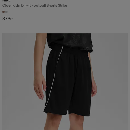
NIKE
Older Kids' Dri-Fit Football Shorts Strike
379:-