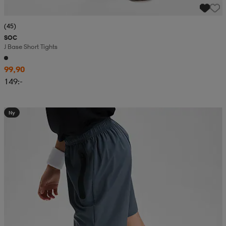
(45)
SOC
J Base Short Tights
99,90
149:-
Ny