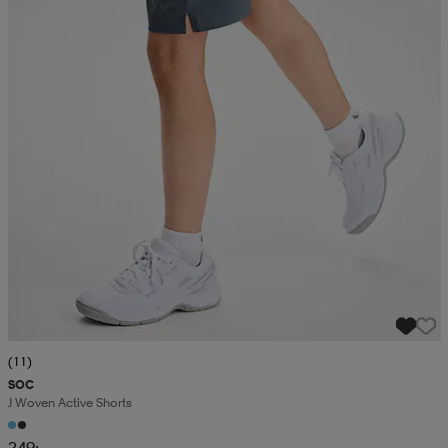
(11)
SOC
J Woven Active Shorts
249:-