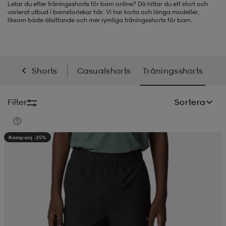
Letar du efter träningsshorts för barn online? Då hittar du ett stort och
varierat utbud i barnstorlekar här. Vi har korta och långa modeller,
-BH
ngsskor
öjor & skjortor
ngsskor
ingsskor
liksom både åtsittande och mer rymliga träningsshorts för barn.
ar
ingsskor
n
ingsskor
ts & toppar
or
Shorts
Casualshorts
Träningsshorts
n
kor
kor
öjor & skjortor
usskor
Filter
Sortera
öjor & skjortor
skor
r
skor
n
tskor
Kampanj -25%
 & klänningar
or
r & pannband
or
 & klänningar
-/Tennisskor
r
andy-/Handbollsskor
kar & vantar
andy-/Handbollsskor
ller
ler