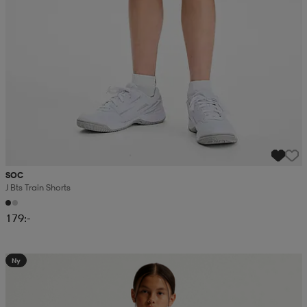
SOC
J Bts Train Shorts
179:-
Ny