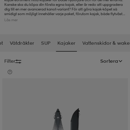
Kanske ska du köpa din första egna kajak, eller är redo att uppgradera
dig till en mer avancerad kanot-variant? För att göra kajak-köpet så
-BH
ngsskor
öjor & skjortor
ngsskor
ingsskor
smidigt som möjligt innehåller varje paket, förutom kajak, både flytväst
och paddel.
Läs mer
ar
ingsskor
n
ingsskor
ts & toppar
or
et
Våtdräkter
SUP
Kajaker
Vattenskidor & wak
n
kor
kor
öjor & skjortor
usskor
Filter
Sortera
öjor & skjortor
skor
r
skor
n
tskor
 & klänningar
or
r & pannband
or
 & klänningar
-/Tennisskor
r
andy-/Handbollsskor
kar & vantar
andy-/Handbollsskor
ller
ler