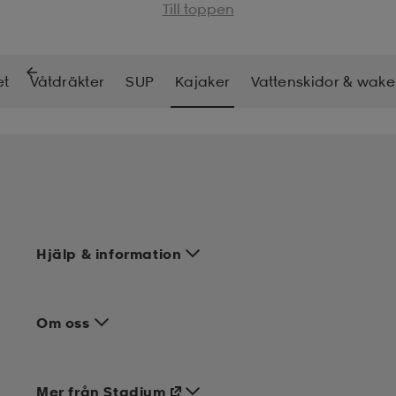
Till toppen
et
Våtdräkter
SUP
Kajaker
Vattenskidor & wak
Hjälp & information
Om oss
Mer från Stadium