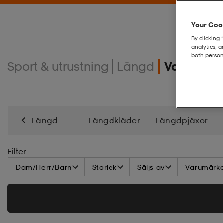
Your Cook
By clicking 
analytics, 
both person
Sport & utrustning
Längd
Valla & ti
Längd
Längdkläder
Längdpjäxor
Filter
Dam/Herr/Barn
Storlek
Säljs av
Varumärk