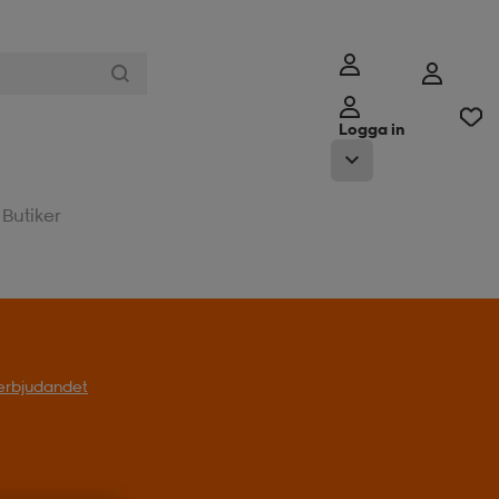
Logga in
Butiker
l erbjudandet