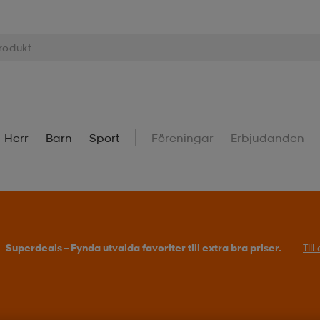
Herr
Barn
Sport
Föreningar
Erbjudanden
Superdeals – Fynda utvalda favoriter till extra bra priser.
Til