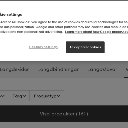
ie settings
“Accept All Cookies”, you agree to the use of cookies and similar technologies for sit
and ads personalization. Google and other partners may use cookies and mobile ad id
alized and non‑personalized advertising.
Learn more about how Google processes
llbehör
Cookies settings
Accept all cookies
Längdskidor
Längdbindningar
Längdstavar
V
e
Färg
Produkttyp
Visa produkter (161)