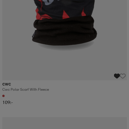
CWC
Cwc Polar Scarf With Fleece
109:-