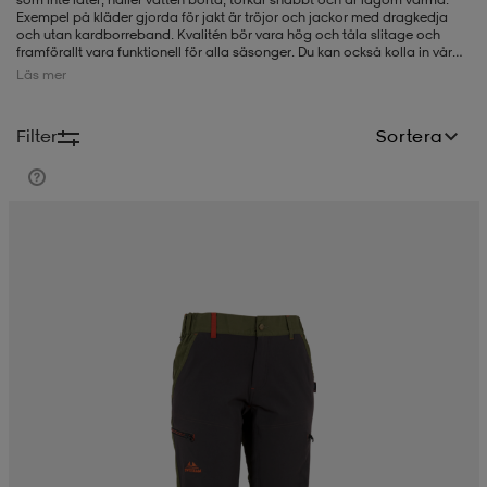
Exempel på kläder gjorda för jakt är tröjor och jackor med dragkedja
och utan kardborreband. Kvalitén bör vara hög och tåla slitage och
-BH
ngsskor
öjor & skjortor
ngsskor
ingsskor
framförallt vara funktionell för alla säsonger. Du kan också kolla in våra
jaktkängor
och j
aktryggsäckar
. Klä dig rätt för alla typer av
jakt
- hitta
Läs mer
bra och bekväma plagg bland våra jaktkläder.
ar
ingsskor
n
ingsskor
ts & toppar
or
Filter
Sortera
n
kor
kor
öjor & skjortor
usskor
öjor & skjortor
skor
r
skor
n
tskor
 & klänningar
or
r & pannband
or
 & klänningar
-/Tennisskor
r
andy-/Handbollsskor
kar & vantar
andy-/Handbollsskor
ller
ler