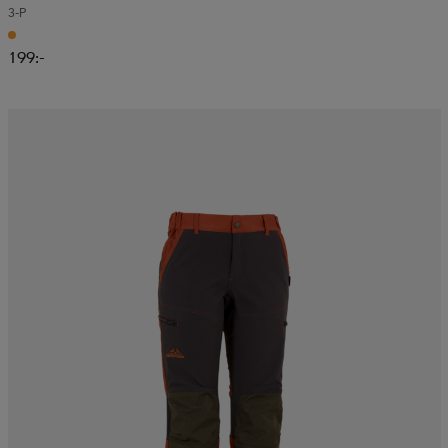
3-P
199:-