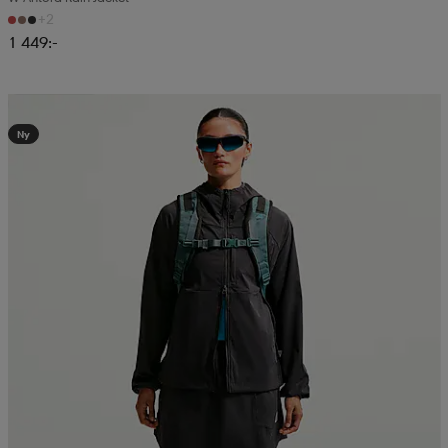
+2
1 449:-
Kampanj -25%
Ny