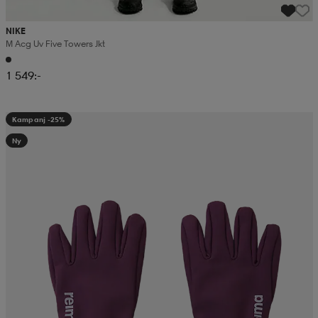
NIKE
M Acg Uv Five Towers Jkt
1 549:-
Kampanj -25%
Ny