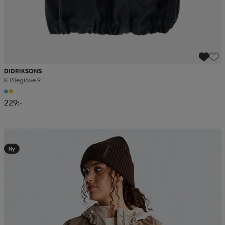
DIDRIKSONS
K Pileglove 9
229:-
Kampanj -25%
Ny