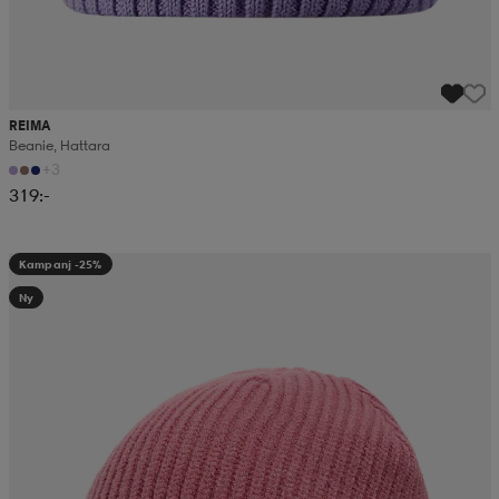
REIMA
Beanie, Hattara
+3
319:-
Kampanj -25%
Ny