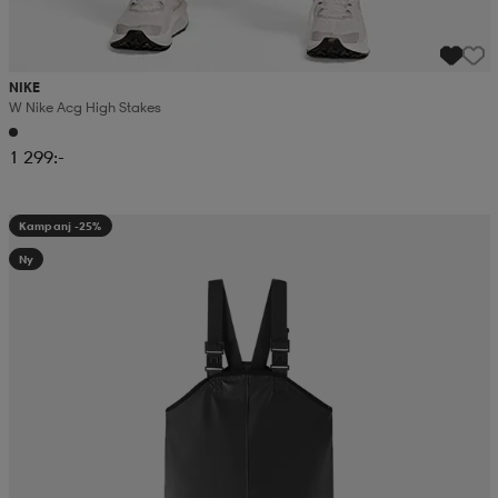
NIKE
W Nike Acg High Stakes
1 299:-
Kampanj -25%
Ny