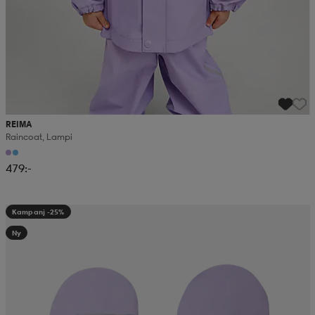
REIMA
Raincoat, Lampi
479:-
Kampanj -25%
Ny