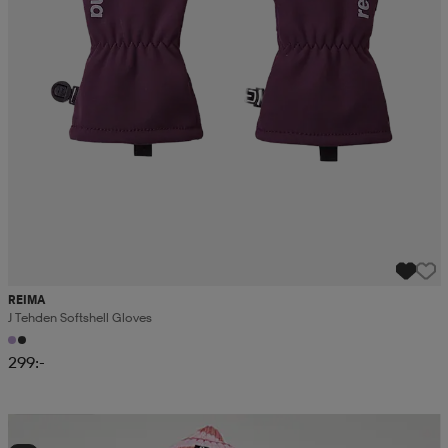
REIMA
J Tehden Softshell Gloves
299:-
Kampanj -25%