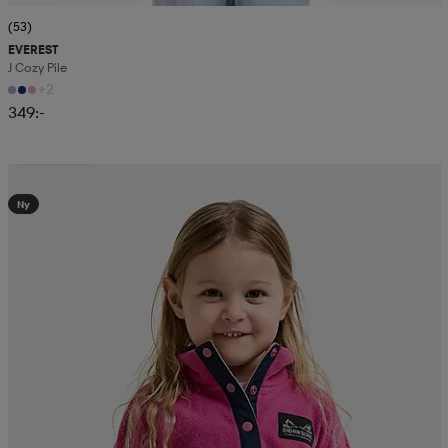
(53)
EVEREST
J Cozy Pile
+2
349:-
Kampanj -25%
Ny