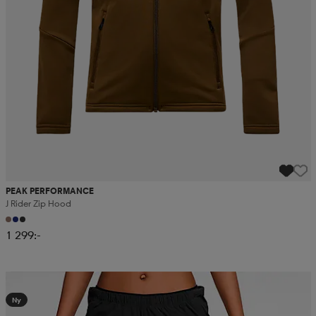
PEAK PERFORMANCE
J Rider Zip Hood
1 299:-
Kampanj -25%
Ny