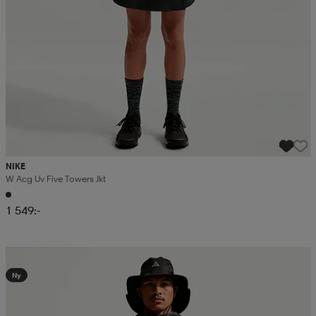
NIKE
W Acg Uv Five Towers Jkt
1 549:-
Kampanj -25%
Ny