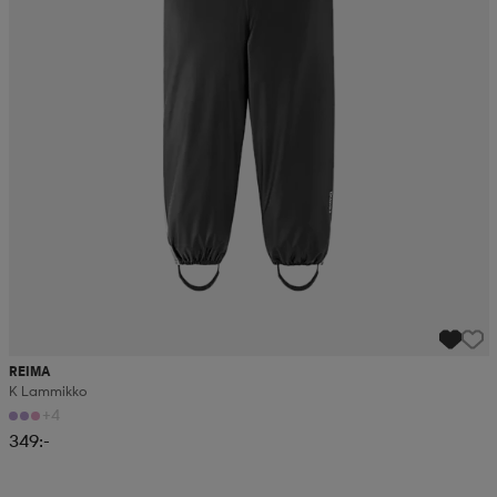
REIMA
K Lammikko
+4
349:-