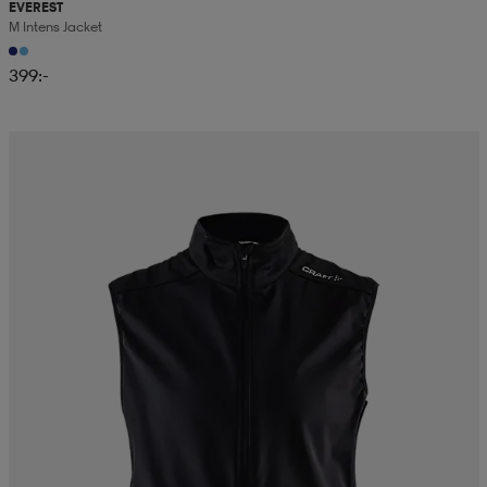
EVEREST
M Intens Jacket
399:-