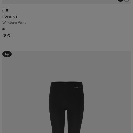
(10)
EVEREST
W Intens Pant
399:-
Ny