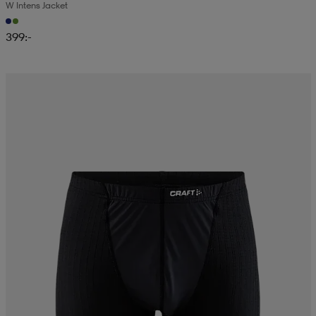
W Intens Jacket
399:-