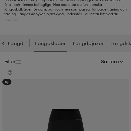
åka i och kännas behagliga. Hos oss hittar du funktionella
längdskidkläder för dam, barn och herr som passar för både träning och
-BH
ngsskor
öjor & skjortor
ngsskor
ingsskor
tävling. Längdskidbyxor, pjäxskydd, underställ - du hittar lätt vad du
behöver för att komplettera din uppsättning längdskidkläder.
Läs mer
ar
ingsskor
n
ingsskor
ts & toppar
or
Längd
Längdkläder
Längdpjäxor
Längdsk
n
kor
kor
öjor & skjortor
usskor
Filter
Sortera
öjor & skjortor
skor
r
skor
n
tskor
Ny
 & klänningar
or
r & pannband
or
 & klänningar
-/Tennisskor
r
andy-/Handbollsskor
kar & vantar
andy-/Handbollsskor
ller
ler