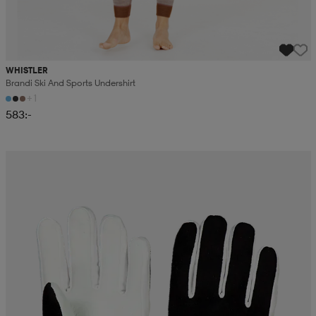
WHISTLER
Brandi Ski And Sports Undershirt
+1
583:-