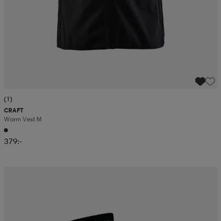
(1)
CRAFT
Warm Vest M
379:-