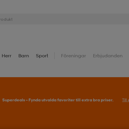
Herr
Barn
Sport
Föreningar
Erbjudanden
Superdeals – Fynda utvalda favoriter till extra bra priser.
Til