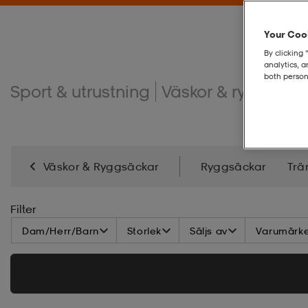
Your Cook
By clicking 
analytics, 
both person
Sport & utrustning
Väskor & ryggsäck
Väskor & Ryggsäckar
Ryggsäckar
Trä
Filter
Dam/Herr/Barn
Storlek
Säljs av
Varumärk