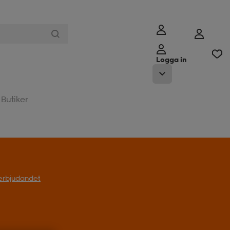
Logga in
Butiker
l erbjudandet