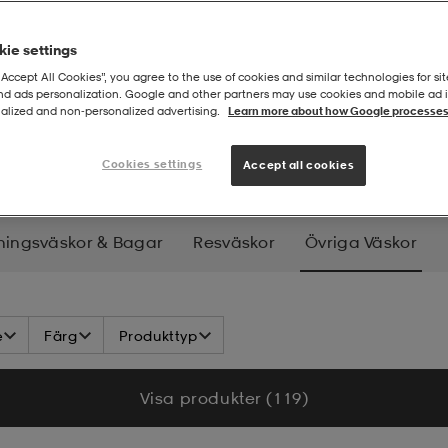
ie settings
“Accept All Cookies”, you agree to the use of cookies and similar technologies for sit
and ads personalization. Google and other partners may use cookies and mobile ad id
alized and non‑personalized advertising.
Learn more about how Google processes
ar
Övriga väskor
Cookies settings
Accept all cookies
ningsväskor & Bagar
Resväskor
Övriga Väskor
e
Färg
Produkttyp
Visa produkter (119)