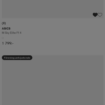
(8)
ASICS
M Sky Elite Ff 4
1 799:-
Föreningserbjudande