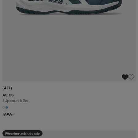
(417)
ASICS
J Upcourt 6 Gs
599:-
Föreningserbjudande