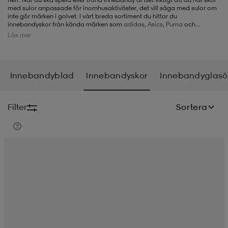
med sulor anpassade för inomhusaktiviteter, det vill säga med sulor om
inte gör märken i golvet. I vårt breda sortiment du hittar du
-BH
ngsskor
öjor & skjortor
ngsskor
ingsskor
innebandyskor från kända märken som
adidas
,
Asics
,
Puma
och
Salming.
Läs mer
ar
ingsskor
n
ingsskor
ts & toppar
or
Innebandyblad
Innebandyskor
Innebandyglas
n
kor
kor
öjor & skjortor
usskor
Filter
Sortera
öjor & skjortor
skor
r
skor
n
tskor
 & klänningar
or
r & pannband
or
 & klänningar
-/Tennisskor
r
andy-/Handbollsskor
kar & vantar
andy-/Handbollsskor
ller
ler