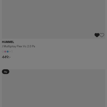
HUMMEL
J Multiplay Flex Vc 2.0 Ps
+1
449:-
Ny