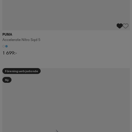
PUMA
Accelerate Nitro Sqd 5
1 699:-
Föreningserbjudande
Ny