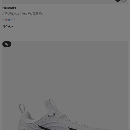
HUMMEL
J Multiplay Flex Vc 2.0 Ps
+1
449:-
Ny