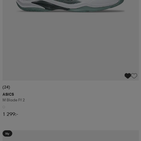
(24)
ASICS
M Blade Ff 2
1 299:-
Ny