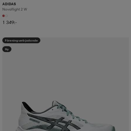
ADIDAS
Novaflight 2 W
1 349:-
Föreningserbjudande
Ny